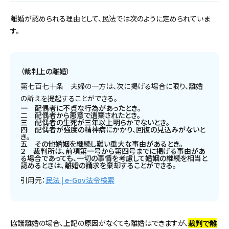
離婚が認められる理由として、民法では次のように定められていま
す。
（裁判上の離婚）
第七百七十条 夫婦の一方は、次に掲げる場合に限り、離婚
の訴えを提起することができる。
一 配偶者に不貞な行為があったとき。
二 配偶者から悪意で遺棄されたとき。
三 配偶者の生死が三年以上明らかでないとき。
四 配偶者が強度の精神病にかかり、回復の見込みがないと
き。
五 その他婚姻を継続し難い重大な事由があるとき。
２ 裁判所は、前項第一号から第四号までに掲げる事由があ
る場合であっても、一切の事情を考慮して婚姻の継続を相当と
認めるときは、離婚の請求を棄却することができる。
引用元：
民法 | e-Gov法令検索
協議離婚の場合、上記の原因がなくても離婚はできますが、
裁判で離