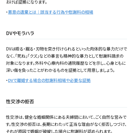
おけば証拠になります。
・
悪意の遺棄とは｜該当する行為や慰謝料の相場
DVやモラハラ
DVは殴る・蹴る・刃物を突き付けられるといった肉体的な暴力だけで
なく、「死ね」「クズ」などの暴言も精神的な暴力として慰謝料請求の
対象になります。外科や心療内科の通院履歴などを示し、心身ともに
深い傷を負ったことがわかるものを証拠として用意しましょう。
・
DVで離婚する場合の慰謝料相場や必要な証拠
性交渉の拒否
性交渉は、健全な婚姻関係にある夫婦間において、ごく自然な営みで
す。性交渉の拒否は、長期にわたって正当な理由がなく拒否しつづけ、
それが原因で婚姻が破綻した場合に慰謝料が認められます。