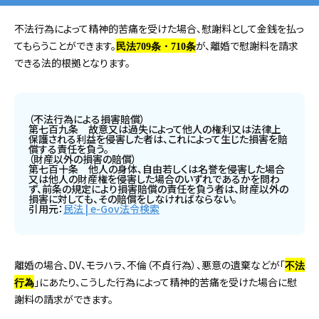
不法行為によって精神的苦痛を受けた場合、慰謝料として金銭を払っ
てもらうことができます。
が、離婚で慰謝料を請求
民法709条・710条
できる法的根拠となります。
（不法行為による損害賠償）
第七百九条 故意又は過失によって他人の権利又は法律上
保護される利益を侵害した者は、これによって生じた損害を賠
償する責任を負う。
（財産以外の損害の賠償）
第七百十条 他人の身体、自由若しくは名誉を侵害した場合
又は他人の財産権を侵害した場合のいずれであるかを問わ
ず、前条の規定により損害賠償の責任を負う者は、財産以外の
損害に対しても、その賠償をしなければならない。
引用元：
民法 | e-Gov法令検索
離婚の場合、DV、モラハラ、不倫（不貞行為）、悪意の遺棄などが「
不法
」にあたり、こうした行為によって精神的苦痛を受けた場合に慰
行為
謝料の請求ができます。