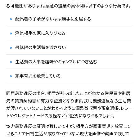
る可能性があります。悪意の遺棄の具体例は以下のような行為です。
配偶者の了承がないまま勝手に別居する
浮気相手の家に入りびたる
最低限の生活費を渡さない
生活費の大半を趣味やギャンブルにつぎ込む
家事育児を放棄している
同居義務違反の場合、相手が引っ越したことがわかる住民票や別居
先の賃貸契約書が有力な証拠となります。扶助義務違反なら生活費
が渡されていないことがわかるように源泉徴収票や預金通帳、レシー
トやクレジットカードの履歴などが証拠になりえるでしょう。
協力義務違反の証明は難しいですが、相手方が家事育児を放棄して
いることで日常生活が成り立っていない現状を画像や動画で残して