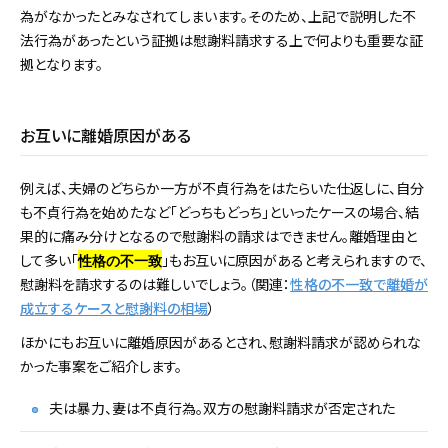
為がなかったとみなされてしまいます。そのため、上記で説明した不
法行為があったという証拠は慰謝料請求する上で何よりも重要な証
拠となります。
お互いに離婚原因がある
例えば、夫婦のどちらか一方が不貞行為をはたらいた仕返しに、自分
も不貞行為を始めたなど「どっちもどっち」といったケースの場合、結
果的に痛み分けとなるので慰謝料の請求はできません。離婚理由と
して多い「
」もお互いに原因があると考えられますので、
性格の不一致
慰謝料を請求するのは難しいでしょう。（関連：
性格の不一致で離婚が
成立するケースと慰謝料の相場
）
ほかにもお互いに離婚原因があるとされ、慰謝料請求が認められな
かった事案をご紹介します。
夫は暴力、妻は不貞行為。双方の慰謝料請求が否定された