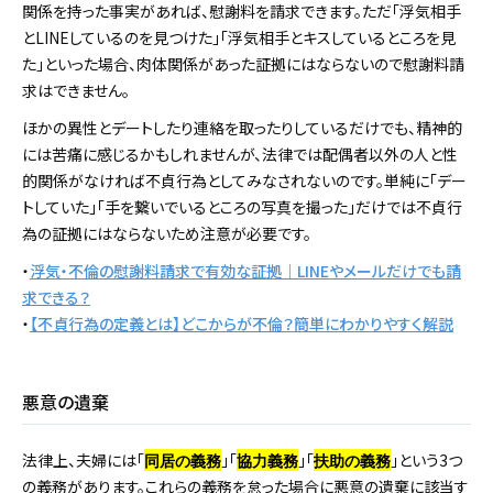
関係を持った事実があれば、慰謝料を請求できます。ただ「浮気相手
とLINEしているのを見つけた」「浮気相手とキスしているところを見
た」といった場合、肉体関係があった証拠にはならないので慰謝料請
求はできません。
ほかの異性とデートしたり連絡を取ったりしているだけでも、精神的
には苦痛に感じるかもしれませんが、法律では配偶者以外の人と性
的関係がなければ不貞行為としてみなされないのです。単純に「デー
トしていた」「手を繋いでいるところの写真を撮った」だけでは不貞行
為の証拠にはならないため注意が必要です。
・
浮気・不倫の慰謝料請求で有効な証拠｜LINEやメールだけでも請
求できる？
・
【不貞行為の定義とは】どこからが不倫？簡単にわかりやすく解説
悪意の遺棄
法律上、夫婦には「
」「
」「
」という3つ
同居の義務
協力義務
扶助の義務
の義務があります。これらの義務を怠った場合に悪意の遺棄に該当す