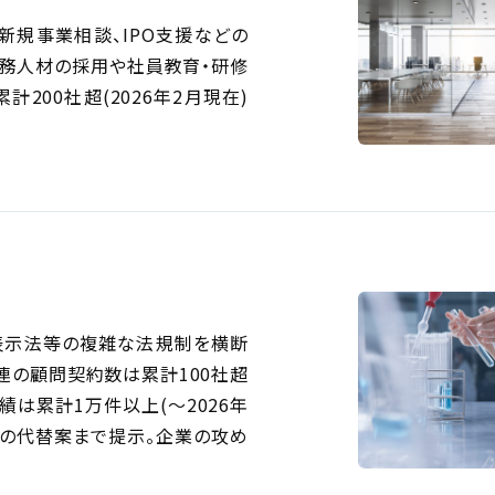
新規事業相談、IPO支援などの
法務人材の採用や社員教育・研修
200社超(2026年2月現在)
表示法等の複雑な法規制を横断
連の顧問契約数は累計100社超
実績は累計1万件以上(〜2026年
現の代替案まで提示。企業の攻め