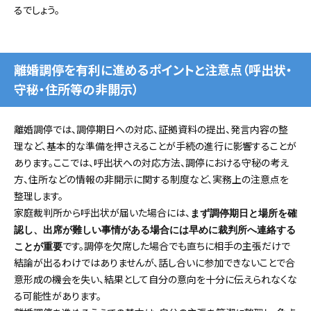
るでしょう。
離婚調停を有利に進めるポイントと注意点（呼出状・
守秘・住所等の非開示）
離婚調停では、調停期日への対応、証拠資料の提出、発言内容の整
理など、基本的な準備を押さえることが手続の進行に影響することが
あります。ここでは、呼出状への対応方法、調停における守秘の考え
方、住所などの情報の非開示に関する制度など、実務上の注意点を
整理します。
家庭裁判所から呼出状が届いた場合には、
まず調停期日と場所を確
認し、出席が難しい事情がある場合には早めに裁判所へ連絡する
です。調停を欠席した場合でも直ちに相手の主張だけで
ことが重要
結論が出るわけではありませんが、話し合いに参加できないことで合
意形成の機会を失い、結果として自分の意向を十分に伝えられなくな
る可能性があります。