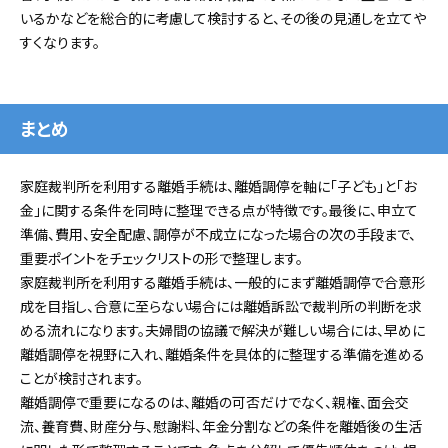
いるかなどを総合的に考慮して検討すると、その後の見通しを立てや
すくなります。
まとめ
家庭裁判所を利用する離婚手続は、離婚調停を軸に「子ども」と「お
金」に関する条件を同時に整理できる点が特徴です。最後に、申立て
準備、費用、安全配慮、調停が不成立になった場合の次の手段まで、
重要ポイントをチェックリストの形で整理します。
家庭裁判所を利用する離婚手続は、一般的にまず離婚調停で合意形
成を目指し、合意に至らない場合には離婚訴訟で裁判所の判断を求
める流れになります。夫婦間の協議で解決が難しい場合には、早めに
離婚調停を視野に入れ、離婚条件を具体的に整理する準備を進める
ことが検討されます。
離婚調停で重要になるのは、離婚の可否だけでなく、親権、面会交
流、養育費、財産分与、慰謝料、年金分割などの条件を離婚後の生活