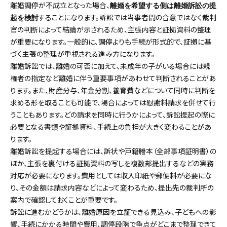
離婚調停が不成立となった場合、
離婚を希望する側は離婚訴訟の提
することになります。訴訟では当事者間の合意ではなく裁判
起を検討
官の判断によって結論が示されるため、主張内容と証拠資料の整理
が重要になります。一般的に、調停よりも手続が形式的で、証拠に基
づく主張の整理が重視される進み方になります。
離婚訴訟では、離婚の可否に加えて、未成年の子がいる場合には親
権者の指定など離婚に伴う重要事項があわせて判断されることがあ
ります。また、財産分与、年金分割、養育費などについて同時に判断を
求める形を取ることも可能で、場合によっては慰謝料請求を併せて行
うこともあります。どの請求を同時に行うかによって、訴訟提起の際に
必要となる書類や証拠資料、手続上の負担が大きく変わることがあ
ります。
離婚訴訟を提起する場合には、訴状や戸籍謄本（全部事項証明書）の
ほか、主張を裏付ける証拠資料の写しを複数部提出するなどの実務
対応が必要になります。費用としては収入印紙や郵便料が必要にな
り、その金額は請求内容などによって変わるため、提出先の裁判所の
案内で確認しておくことが重要です。
訴訟に進むかどうかは、離婚原因を立証できる見込み、子どもへの影
響、手続にかかる時間や費用、調停段階で争点がどこまで整理できて