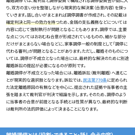
離婚調停では、裁判官と調停委員で構成される調停委員会が間に入
り、双方の言い分を整理しながら現実的な解決案（合意内容）を探っ
ていきます。話し合いがまとまれば調停調書が作成され、その記載は
確定判決と同一の効力を持つ
ため、金銭の支払義務などについては
内容に応じて強制執行が問題となることもあります。調停では、主要
な点についてはおおむね合意が形成されているものの、細かな部分
だけがまとまらない場合などに、家事調停一般の制度として「調停に
代わる審判」が問題となることがあります。ただし、離婚そのものにつ
いては、調停が不成立となった場合には、最終的な解決のために別途
離婚訴訟の提起が必要になるのが原則です。
離婚調停が不成立となった場合には、離婚訴訟（裁判離婚）へ進むこ
とが現実的な選択肢となります。訴訟では、
民法第770条
に定められ
た法定離婚原因の有無などを中心に、提出された証拠や当事者の主
張を踏まえて裁判官が判決で結論を示します。そのため、調停のよう
に当事者の合意が前提となる手続とは性質が異なり、最終的な判断
は裁判所の法的評価によって決まることになります。
離婚調停とは（役割・できること・話し合う内容）