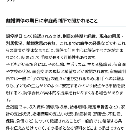
離婚調停の期日に家庭裁判所で聞かれること
調停期日でよく確認されるのは、
別居の時期と経緯、現在の同居・
などです。これ
別居状況、離婚意思の有無、これまでの紛争の経過
らの事情が曖昧なままだと、調停で何を中心に解決すべきかが定ま
りにくく、結果として手続が長引く可能性もあります。
子どもがいる場合には、子の年齢、生活リズム、主たる監護者、保育園
や学校の状況、面会交流の現状と希望などが確認されます。家庭裁判
所では一般に「子の福祉」の観点が重視されるため、相手への非難よ
りも、子どもの生活がどのように安定するかという観点から事情を説
明すると、調停委員が具体的な提案を行いやすくなる場合がありま
す。
金銭面では、収入資料（源泉徴収票、給与明細、確定申告書など）、家
計の支出状況、婚姻費用の支払い状況、財産状況（預貯金、不動産、
保険、負債など）について確認されることが一般的です。希望する条
件を伝えるだけでなく、その根拠となる資料をどこまで提出できるか