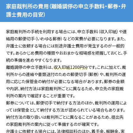
家庭裁判所の費用（離婚調停の申立手数料・郵券・弁
護士費用の目安）
家庭裁判所の手続を利用する場合には、申立手数料（収入印紙）や連
絡用の郵便切手（いわゆる郵券）などの実費が必要になります。また、
弁護士に依頼する場合には別途弁護士費用が発生するのが一般的
です。あらかじめ費用の種類やおおまかな相場感を把握しておくと、手
続の準備を進めやすくなります。
離婚調停の申立手数料は、
収入印紙1200円分
です。これに加えて、裁
判所からの連絡や書類送付のための郵便切手（郵券）や、裁判所の運
用に応じた保管金の納付が必要になる場合があります。郵券の金額
や内訳、納付方法は家庭裁判所ごとに異なるため、申立先の家庭裁
判所の案内で確認することが重要です。
郵券については、郵便切手で納付する方法のほか、裁判所の運用によ
っては保管金として納付する方法が認められている場合もあります。
納付方法の取り扱いは裁判所ごとに異なることがあるため、提出先
の家庭裁判所の案内に従って準備するのが確実です。
弁護士に依頼する場合には、法律相談料のほか、着手金、報酬金、実