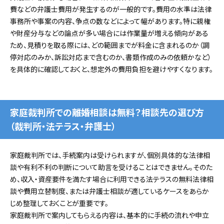
費などの弁護士費用が発生するのが一般的です。費用の水準は法律
事務所や事案の内容、争点の数などによって幅があります。特に親権
や財産分与などの論点が多い場合には作業量が増える傾向がある
ため、見積りを取る際には、どの範囲までが料金に含まれるのか（調
停対応のみか、訴訟対応まで含むのか、書類作成のみの依頼かなど）
を具体的に確認しておくと、想定外の費用負担を避けやすくなります。
家庭裁判所での離婚相談は無料？相談先の選び方
（裁判所・法テラス・弁護士）
家庭裁判所では、手続案内は受けられますが、個別具体的な法律相
談や有利不利の判断について助言を受けることはできません。そのた
め、収入・資産要件を満たす場合に利用できる法テラスの無料法律相
談や費用立替制度、または弁護士相談が適しているケースをあらか
じめ整理しておくことが重要です。
家庭裁判所で案内してもらえる内容は、基本的に手続の流れや申立