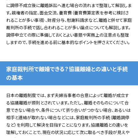
に調停不成立後に離婚訴訟へ進む場合の流れまで整理して解説しま
す。親権者の指定、面会交流、養育費（養育費算定表を参考に検討さ
れることが多い事項）、財産分与、慰謝料請求など、離婚と併せて家庭
裁判所の手続で話し合われることが多い論点についても解説します。
調停申立ての際に準備しておくとよい書類や実務上の注意点も整理
しますので、手続を進める前に基本的なポイントを押さえてください。
家庭裁判所で離婚できる？協議離婚との違いと手続
の基本
日本の離婚制度では、まず夫婦当事者の合意によって離婚が成立す
る協議離婚が原則とされています。ただし、離婚そのものについて合
意できない場合や、条件について折り合いがつかない場合、あるいは
相手と連絡が取れない場合などには、家庭裁判所の手続（離婚調停
など）を利用して解決を目指すことになります。協議離婚との違いを
理解しておくことで、現在の状況に応じて次に取るべき手段が見えや