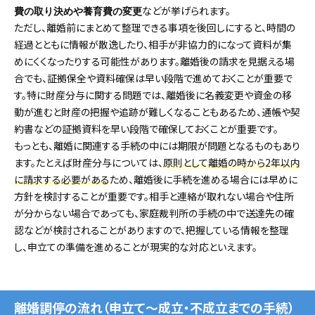
などが挙げられます。
費の取り決めや養育費の変更
ただし、離婚前にまとめて整理できる事項を後回しにすると、時間の
経過とともに情報が散逸したり、相手が非協力的になって資料が集
めにくくなったりする可能性があります。離婚後の請求を見据える場
合でも、証拠保全や資料確保は早い段階で進めておくことが重要で
す。特に財産分与に関する問題では、離婚後に名義変更や資金の移
動が進むと財産の把握や追跡が難しくなることもあるため、通帳や契
約書などの証拠資料を早い段階で確保しておくことが重要です。
もっとも、離婚に関連する手続の中には期限が問題となるものもあり
ます。たとえば財産分与については、
原則として離婚の時から2年以内
に請求する必要がある
ため、離婚後に手続を進める場合には早めに
方針を検討することが重要です。相手と連絡が取れない場合や住所
が分からない場合であっても、家庭裁判所の手続の中で送達先の確
認などが検討されることがありますので、把握している情報を整理
し、申立ての準備を進めることが現実的な対応といえます。
離婚調停の流れ（申立て〜成立・不成立までの手続）