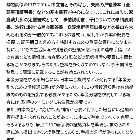
離婚調停の申立てでは、
申立書とその写し、夫婦の戸籍謄本（全
になります。これに加えて、
部事項証明書）などの基本書類が中心
家
庭裁判所の定型書式として、事情説明書、子についての事情説明
書、進行に関する照会回答書、送達場所等届出書などの提出を求
です。これらの書式は、裁判所が事案の概要を
められるのが一般的
把握し、調停期日の進め方を検討するための重要な資料になります。
特に、子どもの生活状況や別居後の監護実態、当面の連絡手段、DV
の有無などの情報は、待合室の分離などの配慮措置の要否にも関わ
る場合があります。そのため、空欄を多く残すのではなく、事実関係を
整理して簡潔に記載することが有効とされています。
年金分割を求める場合には、日本年金機構などが発行する「年金分
割のための情報通知書」が必要になります。この情報通知書は有効期
限内のものを提出する必要があるため、年金分割を検討している場
合には、取得のタイミングにも注意が必要です。
また、調停の進行に応じて、裁判所が必要と判断した場合には追加の
資料提出を求められることがあります。申立て時点ですべてを完璧に
そろえるよりも、争点ごとに最低限の証拠資料を準備し、求められた
際に追加提出できるよう整理しておくと、手続の進行が滞りにくくなり
ます。