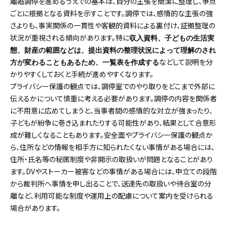
離婚調停を進めるうえでの基本は、自分の主張を簡潔に整理し、争点
ごとに根拠となる資料を示すことです。調停では、感情的な主張の強
さよりも、事実関係の一貫性や客観的資料による裏付け、証拠整理の
状況が重視される傾向があります。特に
収入資料、子どもの生活実
態、財産の範囲などは、提出資料の整理状況によって理解のされ
などして説明を分
方が変わることもあるため、一覧表を作成する
かりやすくしておくと手続が進めやすくなります。
プライバシー保護の観点では、調停室でのやり取りをどこまで外部に
伝えるかについて慎重に考える必要があります。調停の内容を関係者
に不用意に広めてしまうと、当事者間の感情的な対立が強まったり、
子どもが紛争に巻き込まれたりする可能性があり、結果として合意形
成が難しくなることもあります。安全面やプライバシー保護の観点か
ら、住所などの情報を相手方に知られたくない事情がある場合には、
住所・氏名等の秘匿制度や非開示の取扱いが問題となることがあり
ます。DVやストーカー被害などの事情がある場合には、申立ての段階
から裁判所へ事情を申し出ることで、送達先の取扱いや待合室の分
離など、利用可能な制度や運用上の配慮について案内を受けられる
場合があります。