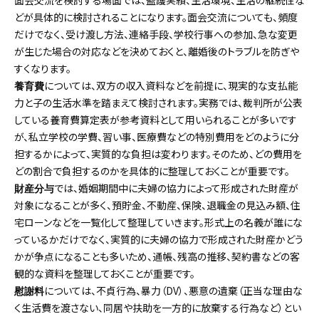
面会交流を検討する場面では、監護実績、生活環境、生活の継続性な
どが具体的に検討されることになります。面会交流についても、頻度
だけでなく、受け渡し方法、連絡手段、学校行事への参加、急な変更
が生じた場合の対応などを決めておくと、離婚後のトラブルを防ぎや
すくなります。
については、双方の収入資料などを前提に、現実的な支払能
養育費
力と子の生活水準を踏まえて検討されます。実務では、裁判所が公表
している養育費算定表が参考資料として用いられることが多いです
が、私立学校の学費、習い事、医療費などの特別費用をどのように分
担するかによって、実質的な負担は変わります。そのため、どの費用を
どの割合で負担するのかを具体的に整理しておくことが重要です。
では、婚姻期間中に夫婦の協力によって形成された財産が
財産分与
対象になることが多く、預貯金、不動産、保険、退職金の見込み額、住
宅ローンなどを一覧化して整理していきます。形式上の名義が誰にな
っているかだけでなく、実質的に夫婦の協力で形成された財産かどう
かが争点になることも多いため、通帳、残高の推移、契約書などの客
観的な資料を整理しておくことが重要です。
については、不貞行為、暴力（DV）、悪意の遺棄（正当な理由な
慰謝料
く生活費を渡さない、同居や扶助を一方的に放棄する行為など）とい