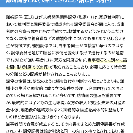
離婚調停（正式には「夫婦関係調整調停（離婚）」）は、家庭裁判所に
おいて裁判官と調停委員で構成される調停委員会が間に入り、当事
者間の合意形成を目指す手続です。離婚するかどうかという点だけ
でなく、親権や養育費などの離婚条件についてもまとめて話し合える
点が特徴です。離婚調停では、当事者同士が直接言い争うのではな
く、調停委員を通じて順番に事情を説明する形で進行するのが通常
です。対立が強い場合には、双方を同席させず、
当事者ごとに別々に話
を聞く形（別席での進行）
が取られることもあり、必要に応じて待合室
の分離などの配慮が検討されることもあります。
調停の性質は、訴訟のように勝ち負けを判断する場というよりも、離
婚後の生活が現実的に成り立つ条件を整理し、合意内容としてまと
めていく場と理解されることが多いです。感情面の整理も重要です
が、最終的には子どもの生活環境、双方の収入と支出、夫婦の財産の
全体像、離婚後の連絡方法など、実務的な論点を具体的に整理して
いくほど合意形成に近づきやすくなります。
当事者間で合意が成立すると、その内容をまとめた
が作成
調停調書
されます。調停調書は確定判決と同一の効力を持つとされており、養