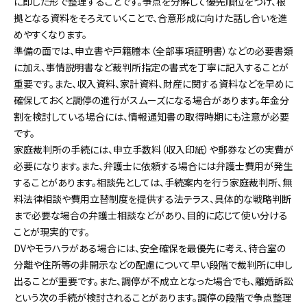
に即した形で整理することです。争点を分解して優先順位をつけ、根
拠となる資料をそろえていくことで、合意形成に向けた話し合いを進
めやすくなります。
準備の面では、申立書や戸籍謄本（全部事項証明書）などの必要書類
に加え、事情説明書など裁判所指定の書式を丁寧に記入することが
重要です。また、収入資料、家計資料、財産に関する資料などを早めに
確保しておくと調停の進行がスムーズになる場合があります。年金分
割を検討している場合には、情報通知書の取得時期にも注意が必要
です。
家庭裁判所の手続には、申立手数料（収入印紙）や郵券などの実費が
必要になります。また、弁護士に依頼する場合には弁護士費用が発生
することがあります。相談先としては、手続案内を行う家庭裁判所、無
料法律相談や費用立替制度を提供する法テラス、具体的な戦略判断
まで必要な場合の弁護士相談などがあり、目的に応じて使い分ける
ことが現実的です。
DVやモラハラがある場合には、安全確保を最優先に考え、待合室の
分離や住所等の非開示などの配慮について早い段階で裁判所に申し
出ることが重要です。また、調停が不成立となった場合でも、離婚訴訟
という次の手続が検討されることがあります。調停の段階で争点整理