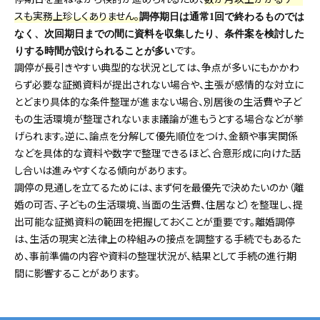
スも実務上珍しくありません。
調停期日は通常1回で終わるものでは
なく、次回期日までの間に資料を収集したり、条件案を検討した
です。
りする時間が設けられることが多い
調停が長引きやすい典型的な状況としては、争点が多いにもかかわ
らず必要な証拠資料が提出されない場合や、主張が感情的な対立に
とどまり具体的な条件整理が進まない場合、別居後の生活費や子ど
もの生活環境が整理されないまま議論が進もうとする場合などが挙
げられます。逆に、論点を分解して優先順位をつけ、金額や事実関係
などを具体的な資料や数字で整理できるほど、合意形成に向けた話
し合いは進みやすくなる傾向があります。
調停の見通しを立てるためには、まず何を最優先で決めたいのか（離
婚の可否、子どもの生活環境、当面の生活費、住居など）を整理し、提
出可能な証拠資料の範囲を把握しておくことが重要です。離婚調停
は、生活の現実と法律上の枠組みの接点を調整する手続でもあるた
め、事前準備の内容や資料の整理状況が、結果として手続の進行期
間に影響することがあります。