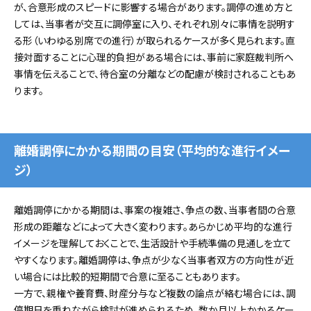
が、合意形成のスピードに影響する場合があります。調停の進め方と
しては、当事者が交互に調停室に入り、それぞれ別々に事情を説明す
る形（いわゆる別席での進行）が取られるケースが多く見られます。直
接対面することに心理的負担がある場合には、事前に家庭裁判所へ
事情を伝えることで、待合室の分離などの配慮が検討されることもあ
ります。
離婚調停にかかる期間の目安（平均的な進行イメー
ジ）
離婚調停にかかる期間は、事案の複雑さ、争点の数、当事者間の合意
形成の距離などによって大きく変わります。あらかじめ平均的な進行
イメージを理解しておくことで、生活設計や手続準備の見通しを立て
やすくなります。離婚調停は、争点が少なく当事者双方の方向性が近
い場合には比較的短期間で合意に至ることもあります。
一方で、親権や養育費、財産分与など複数の論点が絡む場合には、調
停期日を重ねながら検討が進められるため、
数か月以上かかるケー