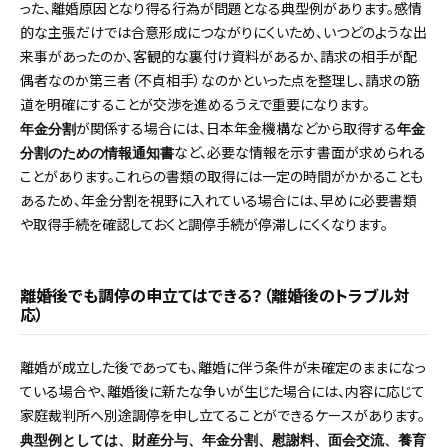
った、離婚原因となり得る行為が問題となる典型例があります。感情
的な主張だけでは合意形成につながりにくいため、いつどのような出
来事があったのか、客観的な裏付け資料があるか、請求の相手が配
偶者なのか第三者（不貞相手）なのかといった点を整理し、請求の筋
道を明確にすることが交渉を進めるうえで重要になります。
が関係する場合には、日本年金機構などから取得する
年金分割
年金
など、必要な情報を示す書面が求められる
分割のための情報通知書
ことがあります。これらの書類の取得には一定の時間がかかることも
あるため、年金分割を視野に入れている場合には、早めに必要書類
や取得手続を確認しておくと調停手続が停滞しにくくなります。
離婚後でも調停の申立てはできる？（離婚後のトラブル対
応）
離婚が成立した後であっても、離婚に伴う条件が未確定のままになっ
ている場合や、離婚後に新たな争いが生じた場合には、内容に応じて
家庭裁判所へ別途調停を申し立てることができるケースがあります。
典型例としては、財産分与、年金分割、慰謝料、面会交流、養育