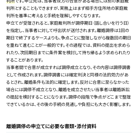
判所
です。申立先は、当事者双方の合意がある場合には別の家庭裁
判所とすることもできますが、実務上はまず相手方住所地の家庭裁
判所を基準に考えると手続を理解しやすくなります。
申立てが受理されると、家庭裁判所が調停期日（話し合いを行う日）
を指定し、当事者に対して呼出状が送付されます。離婚調停は1回の
期日で終了するケースよりも、争点ごとに整理しながら複数回の期日
を重ねて進むことが一般的です。その過程では、資料の提出を求めら
れたり、次回期日までに条件案を検討して持ち帰るよう求められたり
することがあります。
当事者間で合意が成立すれば調停成立となり、その内容は調停調書
として作成されます。調停調書には確定判決と同様の法的効力があ
るとされ、離婚条件も法的に確定します。反対に合意に至らなかった
場合には調停不成立となり、離婚を成立させたい当事者は離婚訴訟
の提起を検討することになります。調停の段階で争点がどこまで整理
できているかは、その後の手続の見通しや負担にも大きく影響します。
離婚調停の申立てに必要な書類・添付資料