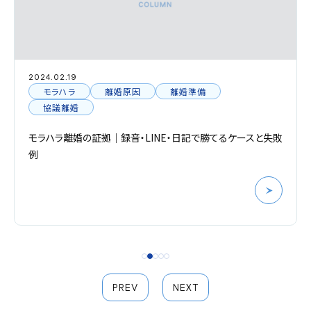
2022.06.16
準備
モラハラ
DV
精神的DVとは？どこから？具体例・チェッ
記で勝てるケースと失敗
方｜離婚・慰謝料を解説
PREV
NEXT