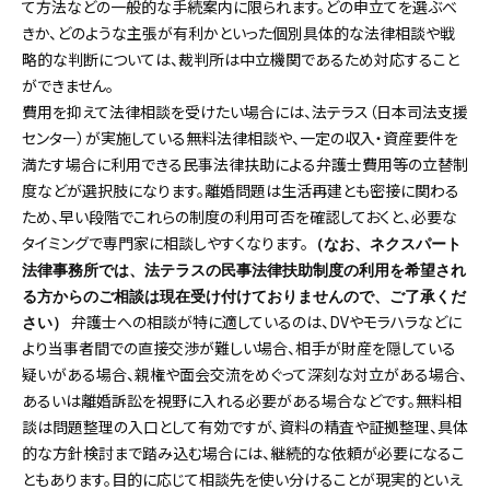
て方法などの一般的な手続案内に限られます。どの申立てを選ぶべ
きか、どのような主張が有利かといった個別具体的な法律相談や戦
略的な判断については、裁判所は中立機関であるため対応すること
ができません。
費用を抑えて法律相談を受けたい場合には、法テラス（日本司法支援
センター）が実施している無料法律相談や、一定の収入・資産要件を
満たす場合に利用できる民事法律扶助による弁護士費用等の立替制
度などが選択肢になります。離婚問題は生活再建とも密接に関わる
ため、早い段階でこれらの制度の利用可否を確認しておくと、必要な
タイミングで専門家に相談しやすくなります。
（なお、ネクスパート
法律事務所では、法テラスの民事法律扶助制度の利用を希望され
る方からのご相談は現在受け付けておりませんので、ご了承くだ
弁護士への相談が特に適しているのは、DVやモラハラなどに
さい）
より当事者間での直接交渉が難しい場合、相手が財産を隠している
疑いがある場合、親権や面会交流をめぐって深刻な対立がある場合、
あるいは離婚訴訟を視野に入れる必要がある場合などです。無料相
談は問題整理の入口として有効ですが、資料の精査や証拠整理、具体
的な方針検討まで踏み込む場合には、継続的な依頼が必要になるこ
ともあります。目的に応じて相談先を使い分けることが現実的といえ