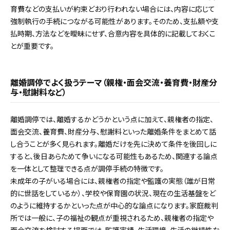
育費などの支払いが約束どおり行われない場合には、内容に応じて
強制執行の手続につながる可能性があります。そのため、支払額や支
払時期、方法などを曖昧にせず、合意内容を具体的に記載しておくこ
とが重要です。
離婚調停でよく扱うテーマ（親権・面会交流・養育費・財産分
与・慰謝料など）
離婚調停では、離婚するかどうかという点に加えて、親権者の指定、
面会交流、養育費、財産分与、慰謝料といった離婚条件をまとめて話
し合うことが多く見られます。離婚だけを先に決めて条件を後回しに
すると、後日あらためて争いになる可能性もあるため、関連する論点
を一体として整理できる点が調停手続の特徴です。
未成年の子がいる場合には、親権者の指定や監護の実態（誰が日常
的に世話をしているか）、学校や保育園の状況、現在の生活基盤をど
のように維持するかといった点が中心的な論点になります。家庭裁判
所では一般に、子の福祉の観点が重視されるため、親権者の指定や