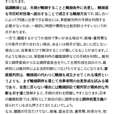
すくなります。
協議離婚とは、夫婦が離婚することと離婚条件に合意し、離婚届
です。話し合い
を市区町村役場へ提出することで成立する離婚方法
によって円満に合意できる場合には、家庭裁判所の手続を利用する
必要がないため、一般的に時間や費用を比較的抑えやすいという利
点があります。
一方で、離婚するかどうか自体で争いがある場合や、親権・養育費な
どの条件が折り合わない場合、あるいは相手が話し合いに応じない
場合には、当事者だけで解決することが難しくなることがあります。こ
のような場合には、家庭裁判所の離婚調停などの手続を利用し、裁判
官と調停委員からなる調停委員会を介して合意形成を試みたり、最
終的には裁判所による法的判断につなげたりすることになります。
家
庭裁判所は、離婚届の代わりに離婚を成立させてくれる場所とい
うよりも、まず離婚調停を通じて当事者間の合意形成を試みる場
であり、合意に至らない場合には離婚訴訟で裁判官が最終的な判
と理解すると、手続の流れを把握しやすくなります。日本
断を示す場
の離婚制度では、原則として訴訟の前に調停を経る
が
調停前置主義
採られている点も押さえておくとよいでしょう。
なお、離婚の可否だけでなく、親権、面会交流、養育費、財産分与、慰