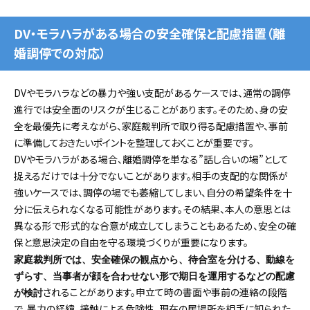
DV・モラハラがある場合の安全確保と配慮措置（離
婚調停での対応）
DVやモラハラなどの暴力や強い支配があるケースでは、通常の調停
進行では安全面のリスクが生じることがあります。そのため、身の安
全を最優先に考えながら、家庭裁判所で取り得る配慮措置や、事前
に準備しておきたいポイントを整理しておくことが重要です。
DVやモラハラがある場合、離婚調停を単なる”話し合いの場”として
捉えるだけでは十分でないことがあります。相手の支配的な関係が
強いケースでは、調停の場でも萎縮してしまい、自分の希望条件を十
分に伝えられなくなる可能性があります。その結果、本人の意思とは
異なる形で形式的な合意が成立してしまうこともあるため、安全の確
保と意思決定の自由を守る環境づくりが重要になります。
家庭裁判所では、安全確保の観点から、待合室を分ける、動線を
ずらす、当事者が顔を合わせない形で期日を運用するなどの配慮
されることがあります。申立て時の書面や事前の連絡の段階
が検討
で、暴力の経緯、接触による危険性、現在の居場所を相手に知られた