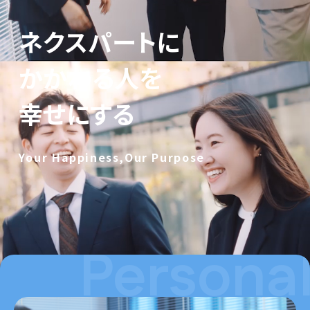
ネ
ク
ス
パ
ー
ト
に
か
か
わ
る
人
を
幸
せ
に
す
る
Y
o
u
r
H
a
p
p
i
n
e
s
s
,
O
u
r
P
u
r
p
o
s
e
Persona