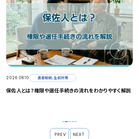
2026.08.10
2026.08.10
2026.08.10
2026.08.10
2026.08.10
債務整理、自己破産
遺産相続、生前対策
遺産相続、生前対策
遺産相続、生前対策
遺産相続、生前対策
借金返済がきつい・苦しい状況の解決策｜国が認めた減
保佐人とは？権限や選任手続きの流れをわかりやすく解説
被保佐人とは？できること、被後見人・被補助人との違いを
税務署の相続税相談は無料？予約方法・注意すべき点を解
家督相続とは？現代との違いと権利を主張する長男への対
額救済制度（債務整理）のデメリットと弁護士・司法書士の
わかりやすく解説
説
処法を解説
無料相談窓口
PREV
NEXT