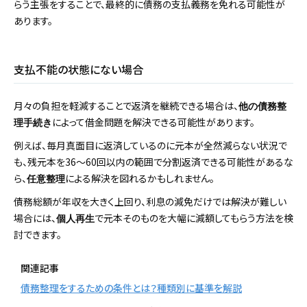
らう主張をすることで、最終的に債務の支払義務を免れる可能性が
あります。
支払不能の状態にない場合
月々の負担を軽減することで返済を継続できる場合は、
他の債務整
によって借金問題を解決できる可能性があります。
理手続き
例えば、毎月真面目に返済しているのに元本が全然減らない状況で
も、残元本を36～60回以内の範囲で分割返済できる可能性があるな
ら、
による解決を図れるかもしれません。
任意整理
債務総額が年収を大きく上回り、利息の減免だけでは解決が難しい
場合には、
で元本そのものを大幅に減額してもらう方法を検
個人再生
討できます。
関連記事
債務整理をするための条件とは？種類別に基準を解説