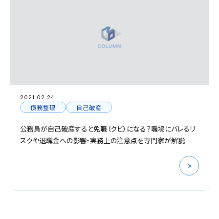
24
2024.07.2
整理
自己破産
債務整
自己破産すると免職（クビ）になる？職場にバレるリ
連帯保証
職金への影響・実務上の注意点を専門家が解説
弁権がな
解説