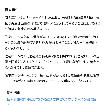
個人再生
個人再生とは、法律で定められた基準以上の額を3年（最長5年）で支
払う再生計画案を作成して、裁判所に認可してもらうことによって残り
の債務を免除される手続きです。
住宅ローン以外にも借金があり、その返済負担を減らせれば住宅ロ
ーンの返済を継続できる見込みがある場合には、個人再生を検討す
ると良いでしょう。
住宅ローン特則（住宅資金特別条項）を利用すれば、住宅ローンの返
済を従前どおり（またはリスケジュールして）続けながら、他の借金を
概ね5分の1に減額できます。
住宅ローン特則を含む再生計画案が認められ、減額後の借金と住宅
ローンの返済を継続できればマイホームを手放さずに済みます。
関連記事
個人再生の条件とは？5つの必須要件とできないケースを徹底解
説