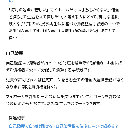
「毎月の返済が苦しい」「マイホームだけは手放したくない」「借金
を減らして生活を立て直したい」と考える人にとって、有力な選択
肢となり得るのが、民事再生法に基づく債務整理手続きの一つで
ある個人再生です。 個人再生は、裁判所の認可を受けることで
借…
自己破産
自己破産は、債務者が持っている財産を裁判所が強制的にお金に換
えて債権者に公平に分配して清算する手続きです。
免責が許可されれば住宅ローンを含む全ての借金の返済義務がなく
なります（非免責債権を除く）。
マイホームを含めた一定の財産を失いますが、住宅ローンを含む借
金の返済から解放され、新たな生活をスタートできます。
関連記事
自己破産で自宅は残せる？自己破産後も住宅ローンは組める？