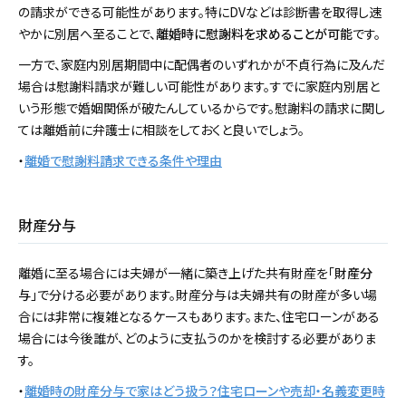
の請求ができる可能性があります。特にDVなどは診断書を取得し速
やかに別居へ至ることで、
離婚時に慰謝料を求めることが可能
です。
一方で、家庭内別居期間中に配偶者のいずれかが不貞行為に及んだ
場合は慰謝料請求が難しい可能性があります。すでに家庭内別居と
いう形態で婚姻関係が破たんしているからです。慰謝料の請求に関し
ては離婚前に弁護士に相談をしておくと良いでしょう。
・
離婚で慰謝料請求できる条件や理由
財産分与
離婚に至る場合には夫婦が一緒に築き上げた共有財産を「
財産分
与
」で分ける必要があります。財産分与は夫婦共有の財産が多い場
合には非常に複雑となるケースもあります。また、住宅ローンがある
場合には今後誰が、どのように支払うのかを検討する必要がありま
す。
・
離婚時の財産分与で家はどう扱う？住宅ローンや売却・名義変更時