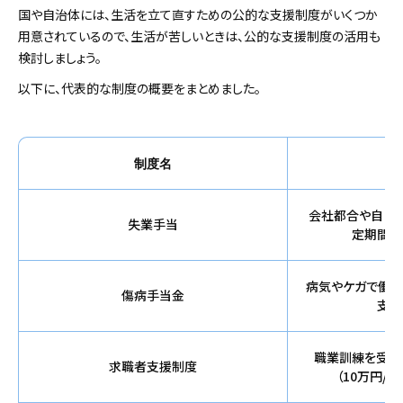
国や自治体には、生活を立て直すための公的な支援制度がいくつか
用意されているので、生活が苦しいときは、公的な支援制度の活用も
検討しましょう。
以下に、代表的な制度の概要をまとめました。
制度名
会社都合や自己
失業手当
定期間支
病気やケガで働け
傷病手当金
支給
職業訓練を受け
求職者支援制度
（10万円/