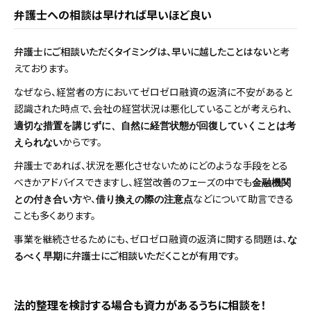
弁護士への相談は早ければ早いほど良い
弁護士にご相談いただくタイミングは、早いに越したことはない
と考
えております。
なぜなら、経営者の方においてゼロゼロ融資の返済に不安があると
認識された時点で、会社の経営状況は悪化していることが考えられ、
適切な措置を講じずに、自然に経営状態が回復していくことは考
からです。
えられない
弁護士であれば、状況を悪化させないためにどのような手段をとる
べきかアドバイスできますし、経営改善のフェーズの中でも
金融機関
や、
などについて助言できる
との付き合い方
借り換えの際の注意点
ことも多くあります。
事業を継続させるためにも、ゼロゼロ融資の返済に関する問題は、
な
に弁護士にご相談いただくことが有用です。
るべく早期
法的整理を検討する場合も資力があるうちに相談を！