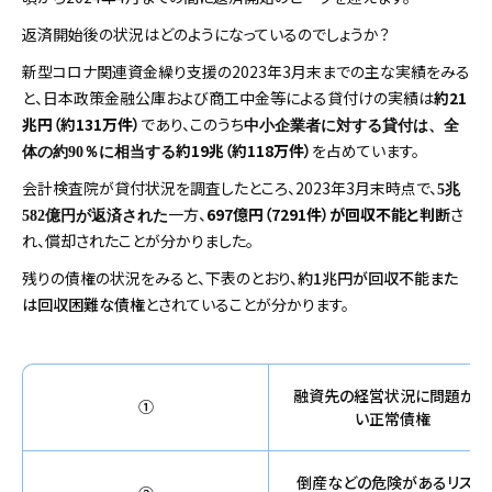
返済開始後の状況はどのようになっているのでしょうか？
新型コロナ関連資金繰り支援の2023年3月末までの主な実績をみる
と、日本政策金融公庫および商工中金等による貸付けの実績は
約21
兆円（約131万件）
であり、このうち
中小企業者に対する貸付は、全
約19兆（約118万件）
を占めています。
体の約90％に相当する
会計検査院が貸付状況を調査したところ、2023年3月末時点で、
5兆
一方、
697億円（7291件）が回収不能と判断
さ
582億円が返済された
れ、償却されたことが分かりました。
残りの債権の状況をみると、下表のとおり、
約1兆円
が回収不能また
は回収困難な債権
とされていることが分かります。
融資先の経営状況に問題がな
①
い
正常債権
倒産などの危険がある
リスク