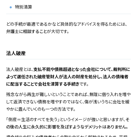
特別清算
どの手続が最適であるかなど具体的なアドバイスを得るためには、
弁護士に相談すること
が大切です。
法人破産
法人破産とは、
支払不能や債務超過となった会社について、裁判所に
よって選任された破産管財人が法人の財産を処分し、法人の債権者
に配当することで会社を清算する手続き
です。
残念ながら再生が難しいということであれば、無理に借り入れを増や
して返済できない債務を増やすのではなく、傷が浅いうちに会社を緩
やかに畳んでいくのも一つの方法です。
「倒産＝生活のすべてを失う」というイメージが強いと思いますが、
そ
の後の人生に永久的に影響を及ぼすようなデメリットはありません。
資金繰りの悩みや債権者からの取り立てから解放されるため、平穏