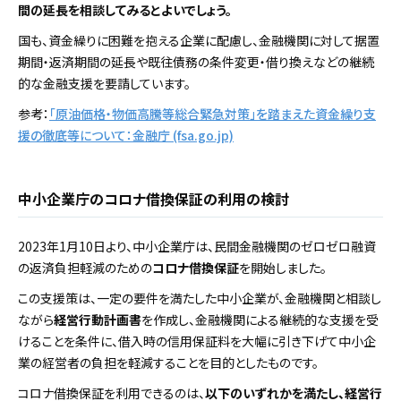
間の延長を相談してみるとよいでしょう。
国も、資金繰りに困難を抱える企業に配慮し、金融機関に対して据置
期間・返済期間の延長や既往債務の条件変更・借り換えなどの継続
的な金融支援を要請しています。
参考：
「原油価格・物価高騰等総合緊急対策」を踏まえた資金繰り支
援の徹底等について：金融庁 (fsa.go.jp)
中小企業庁のコロナ借換保証の利用の検討
2023年1月10日より、中小企業庁は、民間金融機関のゼロゼロ融資
の返済負担軽減のための
コロナ借換保証
を開始しました。
この支援策は、一定の要件を満たした中小企業が、金融機関と相談し
ながら
経営行動計画書
を作成し、金融機関による継続的な支援を受
けることを条件に、借入時の信用保証料を大幅に引き下げて中小企
業の経営者の負担を軽減することを目的としたものです。
コロナ借換保証を利用できるのは、
以下のいずれかを満たし、経営行