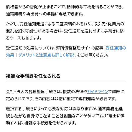
債権者からの督促が止まることで、
精神的な平穏を得ることができ、
通常業務や再出発への準備に専念できます。
ただし、受任通知発送による口座凍結のおそれや、取引先・従業員の
混乱を招く可能性がある場合は、受任通知を送付せずに手続きに移
るケースもあります。
受任通知の効果については、弊所債務整理サイトの記事「
受任通知の
効果｜デメリットと注意点も詳しく解説
」をご参照ください。
複雑な手続きを任せられる
会社・法人の各種整理手続きは、複数の法律や
ガイドライン
で詳細に
定められており、その内容は非常に複雑で専門知識が必要です。
選択する手続きによって必要な対応は異なりますが、
通常業務を継
なことが多いです。
弁護士に依
続しながら自身でこなすことは困難
頼すれば、複雑な手続きを任せられます。