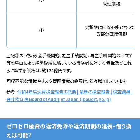
②
管理債権
実質的に回収不能となってい
③
る
部分直接償却
上記③のうち、破産手続開始、更生手続開始、再生手続開始の申立て
等の事由により経営破綻に陥っている債務者に対する債権及びこれ
らに準ずる債権は、
約124億円
です。
回収不能な債権やリスク管理債権の金額は、年々増加しています。
参考：
令和4年度決算検査報告の概要
|
最新の検査報告
| 検査結果 |
会計検査院
Board
of
Audit
of
Japan
(jbaudit.g
o.jp)
ゼロゼロ融資の返済免除や返済期間の延長・借り換
えは可能？