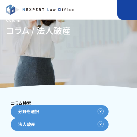
Column
コラム / 法人破産
コラム検索
分野を選択
法人破産