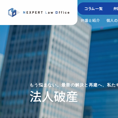
コラム一覧
弁
弁護士紹介
個人の
もう悩まない。最善の解決と再建へ、私た
法人破産