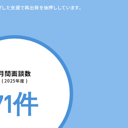
ざした支援で再出発を後押ししています。
月間面談数
( 2025年度 )
71件