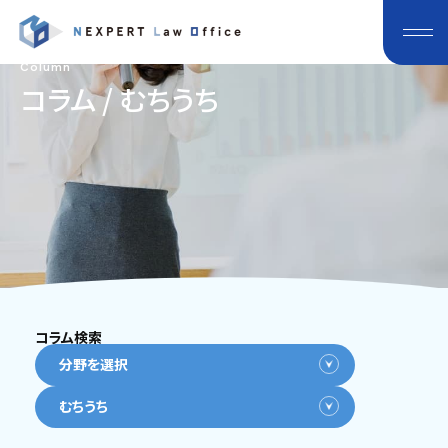
Column
コラム / むちうち
コラム検索
分野を選択
むちうち