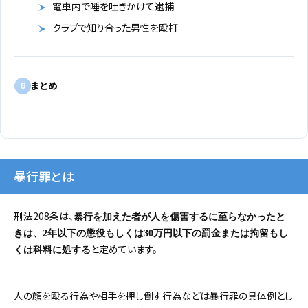
電車内で唾を吐きかけて逮捕
クラブで知り合った男性を殴打
まとめ
6
暴行罪とは
刑法208条は、
暴行を加えた者が人を傷害するに至らなかったと
きは、2年以下の懲役もしくは30万円以下の罰金または拘留もし
と定めています。
くは科料に処する
人の顔を殴る行為や相手を押し倒す行為などは暴行罪の具体例とし