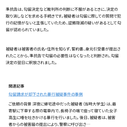
準抗告は、勾留決定など裁判所の判断に不服があるときに、決定の
取り消しなどを求める手続きです。被疑者は勾留に際しての質問で犯
行の記憶がないと主張していたため、証拠隠滅の疑いがあるとして勾
留が認められていました。
被疑者は被害者の氏名・住所を知らず、誓約書、身元引受書が提出さ
れたことから、準抗告で勾留の必要性はなくなったと判断され、勾留
決定の翌日に釈放されました。
関連記事
勾留請求が却下された暴行被疑事件の事例
ご依頼の背景 深夜に帰宅途中だった被疑者（当時大学生）は、最
寄駅に下車する際の電車内で、長椅子の端で座って寝ていた女子
高生に唾を吐きかける暴行を行いました。 後日、被疑者は、被害
者からの被害届の提出により、警察に呼び出さ…