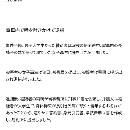
電車内で唾を吐きかけて逮捕
事件当時、男子大学生だった被疑者は深夜の帰宅途中、電車内の長
椅子の端で座って寝ていた女子高生に唾を吐きかけました。
被害者の女子高生は後日、被害届を提出し、被疑者は警察に呼び出
され逮捕されました。
逮捕後、被疑者の両親が当事務所に刑事弁護を依頼し、弁護人は被
疑者が大学生で、身体拘束が長引き欠席が続くと留年するおそれが
あったことから、速やかに誓約書、身元引受書、準抗告申立書を作成
し、裁判所に提出しました。