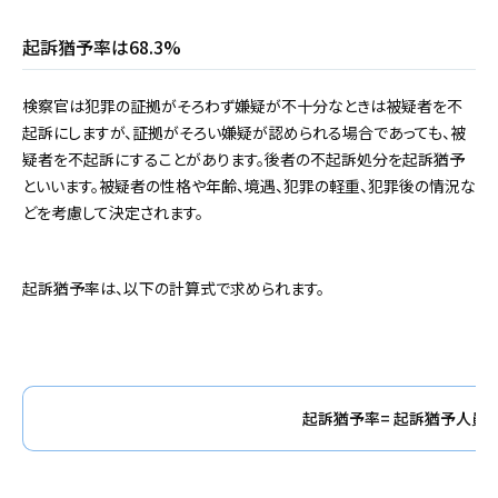
起訴猶予率は68.3%
検察官は犯罪の証拠がそろわず嫌疑が不十分なときは被疑者を不
起訴にしますが、証拠がそろい嫌疑が認められる場合であっても、被
疑者を不起訴にすることがあります。後者の不起訴処分を起訴猶予
といいます。被疑者の性格や年齢、境遇、犯罪の軽重、犯罪後の情況な
どを考慮して決定されます。
起訴猶予率は、以下の計算式で求められます。
起訴猶予率= 起訴猶予人員 ÷ 