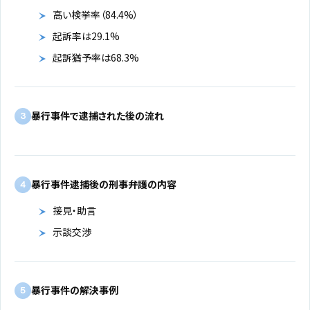
高い検挙率（84.4%）
起訴率は29.1%
起訴猶予率は68.3%
暴行事件で逮捕された後の流れ
3
暴行事件逮捕後の刑事弁護の内容
4
接見・助言
示談交渉
暴行事件の解決事例
5