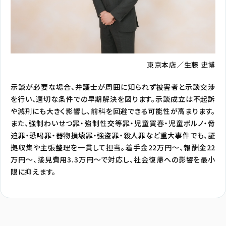
東京本店／生藤 史博
示談が必要な場合、弁護士が周囲に知られず被害者と示談交渉
を行い、適切な条件での早期解決を図ります。示談成立は不起訴
や減刑にも大きく影響し、前科を回避できる可能性が高まります。
また、強制わいせつ罪・強制性交等罪・児童買春・児童ポルノ・脅
迫罪・恐喝罪・器物損壊罪・強盗罪・殺人罪など重大事件でも、証
拠収集や主張整理を一貫して担当。着手金22万円〜、報酬金22
万円〜、接見費用3.3万円〜で対応し、社会復帰への影響を最小
限に抑えます。