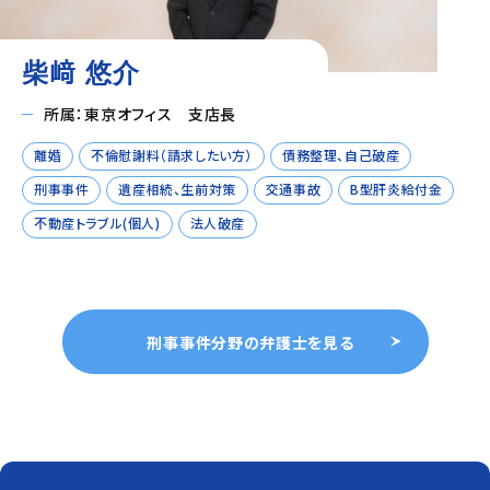
柴﨑 悠介
所属：東京オフィス 支店長
離婚
不倫慰謝料（請求したい方）
債務整理、自己破産
刑事事件
遺産相続、生前対策
交通事故
B型肝炎給付金
不動産トラブル(個人)
法人破産
刑事事件分野の弁護士を見る