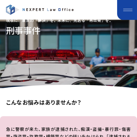
現在に、最良の「解決」を。未来に、光ある「再出発」を。
刑事事件
こんなお悩みはありませんか？
急に警察が来た、家族が逮捕された、痴漢・盗撮・暴行罪・傷害
罪・窃盗罪・詐欺罪・横領罪などの疑いをかけられ、「逮捕される