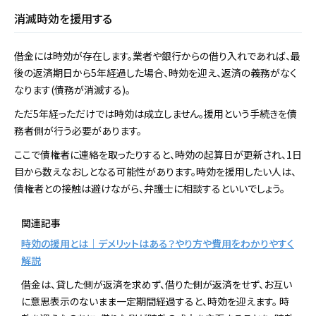
消滅時効を援用する
借金には時効が存在します。業者や銀行からの借り入れであれば、最
後の返済期日から5年経過した場合、時効を迎え、返済の義務がなく
なります(債務が消滅する)。
ただ5年経っただけでは時効は成立しません。援用という手続きを債
務者側が行う必要があります。
ここで債権者に連絡を取ったりすると、時効の起算日が更新され、1日
目から数えなおしとなる可能性があります。時効を援用したい人は、
債権者との接触は避けながら、弁護士に相談するといいでしょう。
関連記事
時効の援用とは｜デメリットはある？やり方や費用をわかりやすく
解説
借金は、貸した側が返済を求めず、借りた側が返済をせず、お互い
に意思表示のないまま一定期間経過すると、時効を迎えます。 時