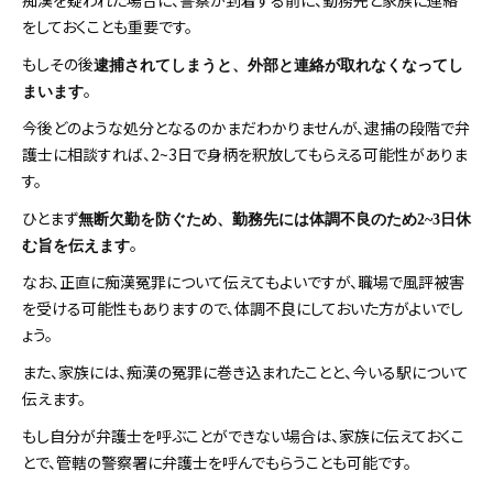
痴漢を疑われた場合に、警察が到着する前に、勤務先と家族に連絡
をしておくことも重要です。
もしその後
逮捕されてしまうと、外部と連絡が取れなくなってし
。
まいます
今後どのような処分となるのかまだわかりませんが、逮捕の段階で弁
護士に相談すれば、2~3日で身柄を釈放してもらえる可能性がありま
す。
ひとまず
無断欠勤を防ぐため、勤務先には体調不良のため2~3日休
。
む旨を伝えます
なお、正直に痴漢冤罪について伝えてもよいですが、職場で風評被害
を受ける可能性もありますので、体調不良にしておいた方がよいでし
ょう。
また、家族には、痴漢の冤罪に巻き込まれたことと、今いる駅について
伝えます。
もし自分が弁護士を呼ぶことができない場合は、家族に伝えておくこ
とで、管轄の警察署に弁護士を呼んでもらうことも可能です。