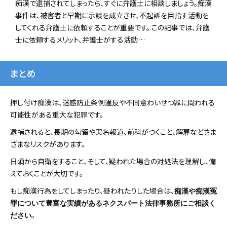
痴漢で逮捕されてしまったら、すぐに弁護士に相談しましょう。痴漢
事件は、被害者と早期に示談を成立させ、不起訴を目指す活動を
してくれる弁護士に依頼することが重要です。 この記事では、弁護
士に依頼するメリット、弁護士がする活動…
まとめ
押し付け痴漢は、迷惑防止条例違反や不同意わいせつ罪に問われる
可能性がある重大な犯罪です。
逮捕されると、長期の勾留や実名報道、前科がつくこと、解雇などさま
ざまなリスクがあります。
日頃から自衛をすること、そして、疑われた場合の対処法を理解し、備
えておくことが大切です。
もし痴漢行為をしてしまったり、疑われたりした場合は、
痴漢や痴漢冤
罪について豊富な実績があるネクスパート法律事務所にご相談く
。
ださい