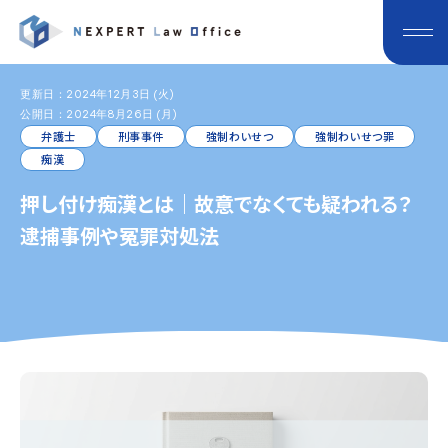
更新日：2024年12月3日 (火)
公開日：2024年8月26日 (月)
弁護士
刑事事件
強制わいせつ
強制わいせつ罪
痴漢
押し付け痴漢とは｜故意でなくても疑われる？
逮捕事例や冤罪対処法