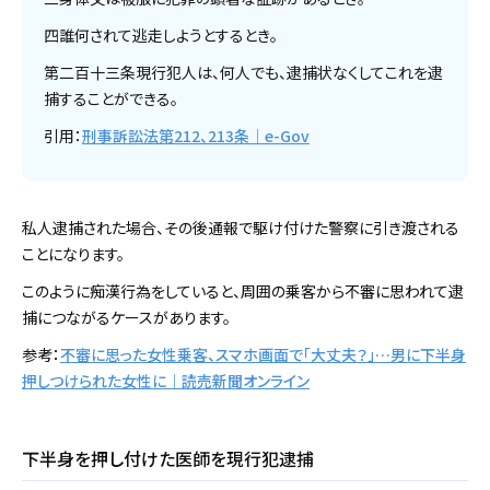
四誰何されて逃走しようとするとき。
第二百十三条現行犯人は、何人でも、逮捕状なくしてこれを逮
捕することができる。
引用：
刑事訴訟法第212、213条｜e-Gov
私人逮捕された場合、その後通報で駆け付けた警察に引き渡される
ことになります。
このように痴漢行為をしていると、周囲の乗客から不審に思われて逮
捕につながるケースがあります。
参考：
不審に思った女性乗客、スマホ画面で「大丈夫？」…男に下半身
押しつけられた女性に｜読売新聞オンライン
下半身を押し付けた医師を現行犯逮捕