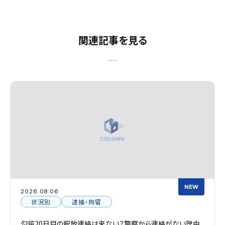
関連記事を見る
NEW
2026.08.06
捕・拘留
解決のポイント
連絡は来ない？警察から連絡がない理由
被害届取り下げと示