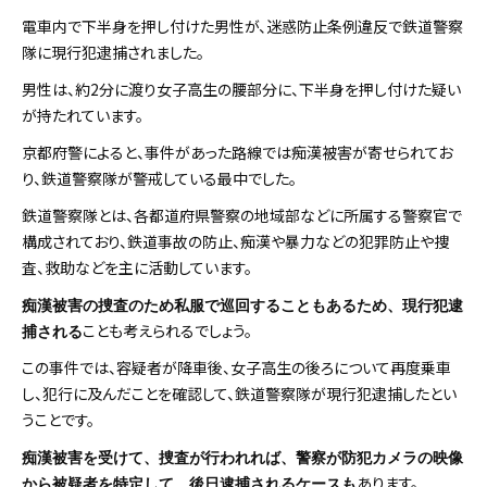
電車内で下半身を押し付けた男性が、迷惑防止条例違反で鉄道警察
隊に現行犯逮捕されました。
男性は、約2分に渡り女子高生の腰部分に、下半身を押し付けた疑い
が持たれています。
京都府警によると、事件があった路線では痴漢被害が寄せられてお
り、鉄道警察隊が警戒している最中でした。
鉄道警察隊とは、各都道府県警察の地域部などに所属する警察官で
構成されており、鉄道事故の防止、痴漢や暴力などの犯罪防止や捜
査、救助などを主に活動しています。
痴漢被害の捜査のため私服で巡回することもあるため、現行犯逮
ことも考えられるでしょう。
捕される
この事件では、容疑者が降車後、女子高生の後ろについて再度乗車
し、犯行に及んだことを確認して、鉄道警察隊が現行犯逮捕したとい
うことです。
痴漢被害を受けて、捜査が行われれば、警察が防犯カメラの映像
あります。
から被疑者を特定して、後日逮捕されるケースも