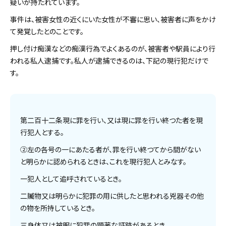
疑いが持たれています。
事件は、被害女性の近くにいた女性が不審に思い、被害者に声をかけ
て発覚したとのことです。
押し付け痴漢などの痴漢行為でよくあるのが、被害者や駅員により行
われる私人逮捕です。私人が逮捕できるのは、下記の現行犯だけで
す。
第二百十二条現に罪を行い、又は現に罪を行い終つた者を現
行犯人とする。
②左の各号の一にあたる者が、罪を行い終つてから間がない
と明らかに認められるときは、これを現行犯人とみなす。
一犯人として追呼されているとき。
二贓物又は明らかに犯罪の用に供したと思われる兇器その他
の物を所持しているとき。
三身体又は被服に犯罪の顕著な証跡があるとき。