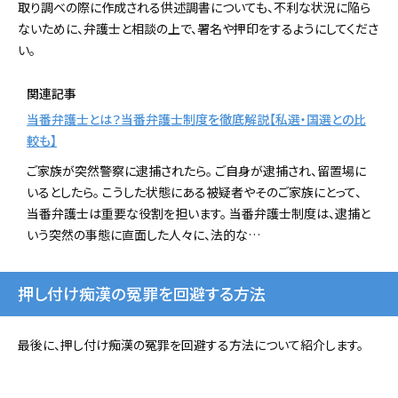
取り調べの際に作成される供述調書についても、不利な状況に陥ら
ないために、弁護士と相談の上で、署名や押印をするようにしてくださ
い。
関連記事
当番弁護士とは？当番弁護士制度を徹底解説【私選・国選との比
較も】
ご家族が突然警察に逮捕されたら。 ご自身が逮捕され、留置場に
いるとしたら。 こうした状態にある被疑者やそのご家族にとって、
当番弁護士は重要な役割を担います。 当番弁護士制度は、逮捕と
いう突然の事態に直面した人々に、法的な…
押し付け痴漢の冤罪を回避する方法
最後に、押し付け痴漢の冤罪を回避する方法について紹介します。