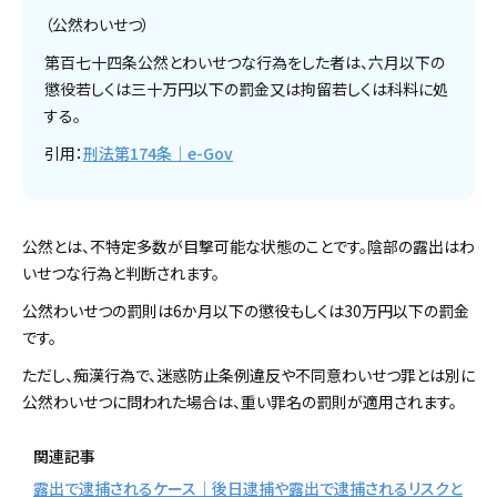
（公然わいせつ）
第百七十四条公然とわいせつな行為をした者は、六月以下の
懲役若しくは三十万円以下の罰金又は拘留若しくは科料に処
する。
引用：
刑法第174条｜e-Gov
公然とは、不特定多数が目撃可能な状態のことです。陰部の露出はわ
いせつな行為と判断されます。
公然わいせつの罰則は6か月以下の懲役もしくは30万円以下の罰金
です。
ただし、痴漢行為で、迷惑防止条例違反や不同意わいせつ罪とは別に
公然わいせつに問われた場合は、重い罪名の罰則が適用されます。
関連記事
露出で逮捕されるケース｜後日逮捕や露出で逮捕されるリスクと