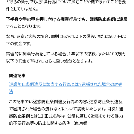
どちらの条例でも、痴漢行為について揉むことや撫でまわすことを要
件としていません。
下半身や手の甲を押し付ける痴漢行為でも、迷惑防止条例に違反
することとなります。
なお、東京と大阪の場合、罰則は6か月以下の懲役、または50万円以
下の罰金です。
常習的に痴漢行為をしている場合、1年以下の懲役、または100万円
以下の罰金が科され、さらに重い処分となります。
関連記事
迷惑防止条例違反に該当する行為とは？逮捕された場合の対処
法
この記事では迷惑防止条例違反行為の内容、迷惑防止条例違反
で逮捕された場合の流れなどについて説明いたします。 目次1 迷
惑防止条例とは1.1 正式名称は「公衆に著しく迷惑をかける暴力
的不要行為等の防止に関する条例」（東京都…