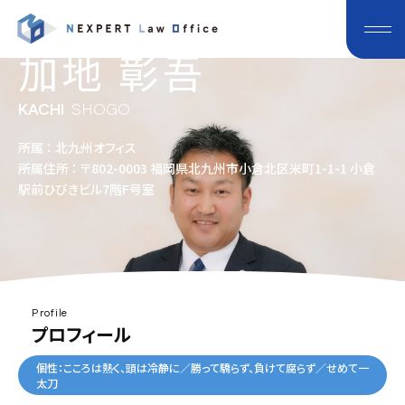
加地 彰吾
KACHI
SHOGO
所属 ： 北九州オフィス
所属住所 ： 〒802-0003 福岡県北九州市小倉北区米町1-1-1 小倉
駅前ひびきビル7階F号室
Profile
プロフィール
個性：こころは熱く、頭は冷静に／勝って驕らず、負けて腐らず／せめて一
太刀