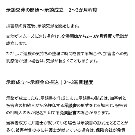
示談交渉の開始～示談成立｜2～3か月程度
損害額の算定後、示談交渉を開始します。
交渉がスムーズに進む場合は、
で示談が
交渉開始から2～3か月程度
成立します。
ただし、ご遺族の気持ちの整理に時間を要する場合や、加害者への処
罰感情が強い場合は、交渉が長引くこともあります。
示談成立～示談金の振込｜2～3週間程度
示談が成立したら、示談書を作成します。示談書の形式は、加害者と
被害者の相続人が記名押印する
の形式をとる場合と、被害者
示談書
の相続人のみが記名押印する
の場合があります。
免責証書
当事者双方に弁護士が就いている場合は示談書の形式をとることが
多く、被害者側のみに弁護士が就いている場合は、保険会社が免責