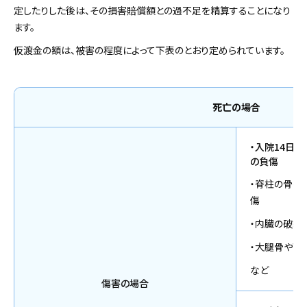
定したりした後は、その損害賠償額との過不足を精算することになり
ます。
仮渡金の額は、被害の程度によって下表のとおり定められています。
死亡の場合
・入院14日
の負傷
・脊柱の骨折
傷
・内臓の破裂
・大腿骨や下
など
傷害の場合