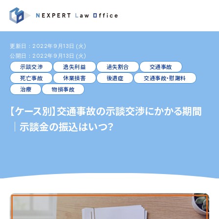
更新日：2022年9月13日 (火)
公開日：2022年9月13日 (火)
示談交渉
逸失利益
過失割合
交通事故
死亡事故
休業損害
後遺症
交通事故・慰謝料
治療
物損事故
【ケース別】交通事故の示談交渉にかかる期間
｜示談金の振込はいつ？