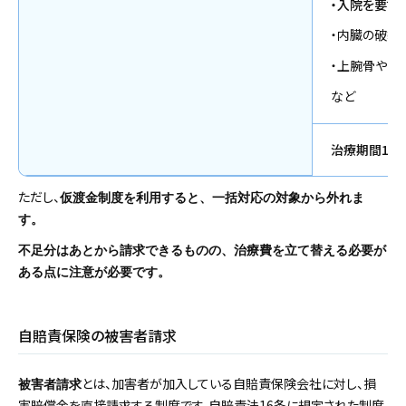
・入院を要す
・内臓の破裂
・上腕骨や前
など
治療期間11
ただし、
仮渡金制度を利用すると、一括対応の対象から外れま
す。
不足分はあとから請求できるものの、治療費を立て替える必要が
ある点に注意が必要です。
自賠責保険の被害者請求
とは、加害者が加入している自賠責保険会社に対し、損
被害者請求
害賠償金を直接請求する制度です。自賠責法16条に規定された制度