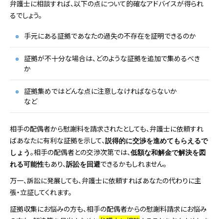
弁護士に相談すれば、以下の点について的確なアドバイスが得られ
るでしょう。
手元にある証拠であなたの過失の不存在を証明できるのか
証拠が不十分な場合は、どのような証拠を追加で集めるべき
か
証拠集めではどんな点に注意しなければならないか
など
相手の配偶者から慰謝料を請求されたとしても、弁護士に依頼すれ
ばあなたに有利な証拠を示して、
説得的に交渉を進めてもらえるで
。相手の配偶者との交渉次第では、
しょう
低額な和解金で解決を図
もあり、
できるかもしれません。
れる可能性
訴訟を回避
万一、訴訟に発展しても、弁護士に依頼すればあなたの代わりに主
張・立証してくれます。
証拠収集にお悩みの方も、相手の配偶者からの慰謝料請求にお悩み