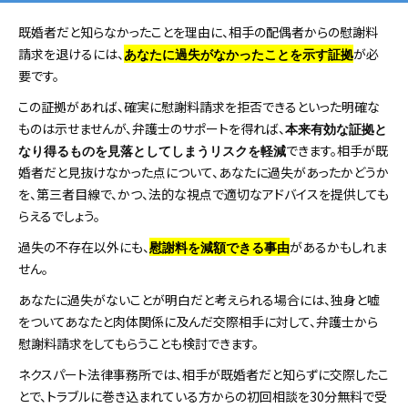
既婚者だと知らなかったことを理由に、相手の配偶者からの慰謝料
請求を退けるには、
が必
あなたに過失がなかったことを示す証拠
要です。
この証拠があれば、確実に慰謝料請求を拒否できるといった明確な
ものは示せませんが、弁護士のサポートを得れば、
本来有効な証拠と
できます。相手が既
なり得るものを見落としてしまうリスクを軽減
婚者だと見抜けなかった点について、あなたに過失があったかどうか
を、第三者目線で、かつ、法的な視点で適切なアドバイスを提供しても
らえるでしょう。
過失の不存在以外にも、
があるかもしれま
慰謝料を減額できる事由
せん。
あなたに過失がないことが明白だと考えられる場合には、独身と嘘
をついてあなたと肉体関係に及んだ交際相手に対して、弁護士から
慰謝料請求をしてもらうことも検討できます。
ネクスパート法律事務所では、相手が既婚者だと知らずに交際したこ
とで、トラブルに巻き込まれている方からの初回相談を30分無料で受