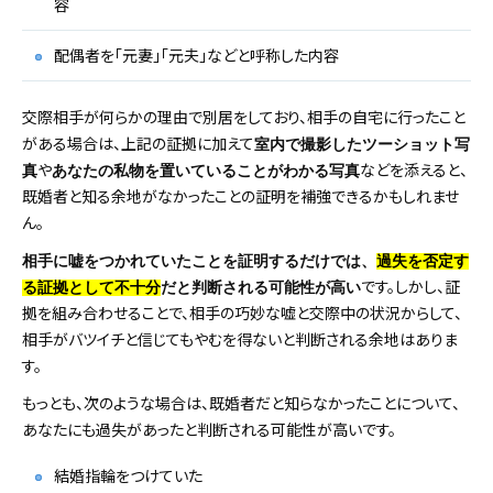
容
配偶者を「元妻」「元夫」などと呼称した内容
交際相手が何らかの理由で別居をしており、相手の自宅に行ったこと
がある場合は、上記の証拠に加えて
室内で撮影したツーショット写
や
などを添えると、
真
あなたの私物を置いていることがわかる写真
既婚者と知る余地がなかったことの証明を補強できるかもしれませ
ん。
相手に嘘をつかれていたことを証明するだけでは、
過失を否定す
です。しかし、証
る証拠として不十分
だと判断される可能性が高い
拠を組み合わせることで、相手の巧妙な嘘と交際中の状況からして、
相手がバツイチと信じてもやむを得ないと判断される余地はありま
す。
もっとも、次のような場合は、既婚者だと知らなかったことについて、
あなたにも過失があったと判断される可能性が高いです。
結婚指輪をつけていた