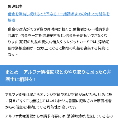
関連記事
借金を滞納し続けるとどうなる？一括請求までの流れと対処法を
解説
借金の返済ができず数カ月滞納が続くと、債権者から一括請求さ
れます。 借金を一定期間滞納すると、借金を分割払いできなくな
ります（期限の利益の喪失）。借入やクレジットカードでは、滞納期
間や滞納金額が一定以上になると期限の利益を喪失する契約に
なっ…
まとめ｜アルファ債権回収とのやり取りに困ったら弁
護士に相談を！
アルファ債権回収からオレンジ封筒や赤い封筒が届いたら、社名に身
に覚えがなくても無視してはいけません。書面に記載された原債権者
からの借金を滞納している可能性が高いです。
アルファ債権回収からの請求内容には、消滅時効が成立しているもの