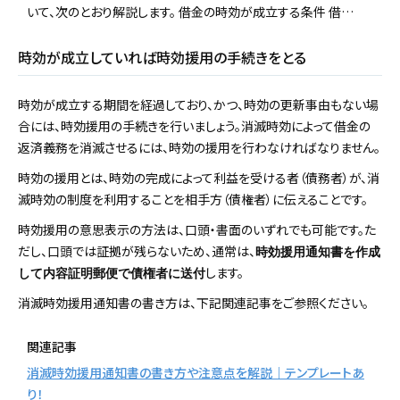
いて、次のとおり解説します。 借金の時効が成立する条件 借…
時効が成立していれば時効援用の手続きをとる
時効が成立する期間を経過しており、かつ、時効の更新事由もない場
合には、時効援用の手続きを行いましょう。消滅時効によって借金の
返済義務を消滅させるには、時効の援用を行わなければなりません。
時効の援用とは、時効の完成によって利益を受ける者（債務者）が、消
滅時効の制度を利用することを相手方（債権者）に伝えることです。
時効援用の意思表示の方法は、口頭・書面のいずれでも可能です。た
だし、口頭では証拠が残らないため、通常は、
時効援用通知書を作成
します。
して内容証明郵便で債権者に送付
消滅時効援用通知書の書き方は、下記関連記事をご参照ください。
関連記事
消滅時効援用通知書の書き方や注意点を解説｜テンプレートあ
り！