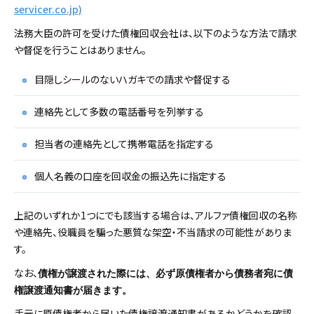
servicer.co.jp)
法務大臣の許可を受けた債権回収会社は、以下のような方法で請求
や督促を行うことはありません。
目隠しシールのないハガキでの請求や督促する
連絡先として多数の電話番号を列挙する
担当者の連絡先として携帯電話を指定する
個人名義の口座を回収金の振込先に指定する
上記のいずれか1つにでも該当する場合は、アルファ債権回収の名称
や連絡先、役職員を騙った悪質な架空・不当請求の可能性がありま
す。
なお、
債権が譲渡された際には、必ず原債権者から債務者宛に債
権譲渡通知書が届きます。
手元に原債権者から届いた債権譲渡通知書があるかどうかを確認