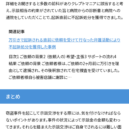
詳細をお聞きすると多数の前科がありクレプトマニアに該当すると考
え、示談相当の約束がされていた旨と病院からの診断書と病院への
通院をしていただくことで、起訴直前に不起訴処分を獲得できました。
関連記事
万引きで起訴される直前に依頼を受けて行なった弁護活動により
不起訴処分を獲得した事例
目次1 ご依頼の背景2 （依頼人の）希望・主張3 サポートの流れ4
結果 ご依頼の背景 ご依頼者様は、ご依頼の2ヶ月前に万引きを理
由として逮捕され、その後釈放されて在宅捜査を受けていました。
ご依頼者様自ら被害店舗に謝罪に…
まとめ
窃盗事件を起こして示談交渉をする際には、気を付けなければなら
ないポイントがあります。事件の状況によって示談金の金額も変わっ
てきます。それらを踏まえた示談交渉はご自身でされるには難しい面