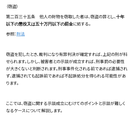
（窃盗）
第二百三十五条 他人の財物を窃取した者は、窃盗の罪とし、
十年
に処する。
以下の懲役又は五十万円以下の罰金
参照：
刑法
窃盗を犯したとき、裁判になり有罪判決が確定すれば、上記の刑が科
せられます。しかし、被害者との示談が成立すれば、刑事罰の必要性
が大きくないと判断されます。刑事事件化される前であれば逮捕され
ず、逮捕されても起訴前であれば不起訴処分を得られる可能性があ
ります。
ここでは、窃盗に関する示談成立にむけてのポイントと示談が難しく
なるケースについて解説します。