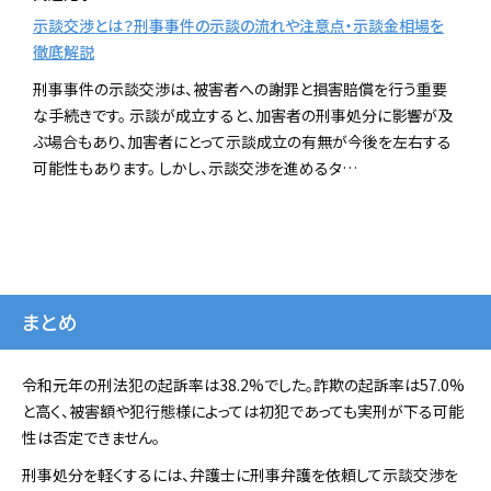
示談交渉とは？刑事事件の示談の流れや注意点・示談金相場を
徹底解説
刑事事件の示談交渉は、被害者への謝罪と損害賠償を行う重要
な手続きです。 示談が成立すると、加害者の刑事処分に影響が及
ぶ場合もあり、加害者にとって示談成立の有無が今後を左右する
可能性もあります。 しかし、示談交渉を進めるタ…
まとめ
令和元年の刑法犯の起訴率は38.2%でした。詐欺の起訴率は57.0%
と高く、被害額や犯行態様によっては初犯であっても実刑が下る可能
性は否定できません。
刑事処分を軽くするには、弁護士に刑事弁護を依頼して示談交渉を