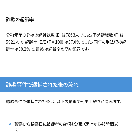
詐欺の起訴率
令和元年の詐欺の起訴総数（E）は7863人でした。不起訴総数（F）は
5921人で、起訴率（E/E+F×100）は57.0%でした。同年の刑法犯の起
訴率は38.2%で、詐欺は起訴率の高い犯罪です。
詐欺事件で逮捕された後の流れ
詐欺事件で逮捕された後は、以下の順番で刑事手続きが進みます。
警察から検察官に被疑者の身柄を送致（逮捕から48時間以
内）