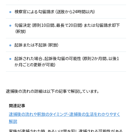
検察官による勾留請求（送致から24時間以内）
勾留決定（原則10日間、最長で20日間）または勾留請求却下
（釈放）
起訴または不起訴（釈放）
起訴された場合、起訴後勾留の可能性（原則2か月間、以後1
か月ごとの更新が可能）
逮捕後の流れの詳細は以下の記事で解説しています。
関連記事
逮捕後の流れや釈放のタイミング・逮捕後の生活をわかりやすく
解説
家族が逮捕された時、あるいは罪を犯し逮捕される可能性がある