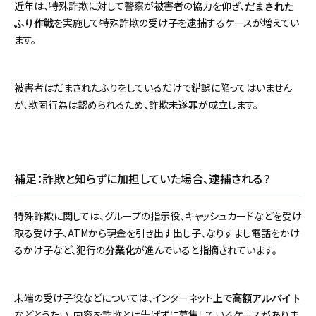
近年は、特殊詐欺に対して警察が被害者の協力を仰ぎ、
だまされた
を実施して特殊詐欺の受け子を逮捕するケースが増えてい
ふり作戦
ます。
被害者はだまされたふりをしているだけで錯誤に陥ってはいません
が、欺罔行為は認められるため、詐欺未遂罪が成立します。
補足：詐欺と知らずに加担していた場合、逮捕される？
特殊詐欺に関しては、グループの指示役、キャッシュカードなどを受け
取る受け子、ATMから現金を引き出す出し子、なりすまし電話をかけ
るかけ子など、犯行の
が進んでいると指摘されています。
分業化
末端の受け子役などについては、インターネット上で
高額アルバイト
などとうたい、内容を詐欺とは告げずに募集しているケースがありま