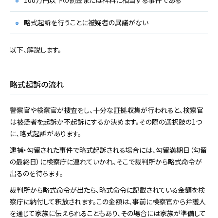
100万円以下の罰金または科料に相当する事件である
略式起訴を行うことに被疑者の異議がない
以下、解説します。
略式起訴の流れ
警察官や検察官が捜査をし、十分な証拠収集が行われると、検察官
は被疑者を起訴か不起訴にするか決めます。その際の選択肢の1つ
に、略式起訴があります。
逮捕・勾留された事件で略式起訴される場合には、勾留満期日（勾留
の最終日）に検察庁に連れていかれ、そこで裁判所から略式命令が
出るのを待ちます。
裁判所から略式命令が出たら、略式命令に記載されている金額を検
察庁に納付して釈放されます。この金額は、事前に検察官から弁護人
を通じて家族に伝えられることもあり、その場合には家族が準備して