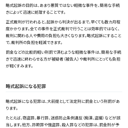
略式起訴の目的は、あまり悪質ではない軽微な事件を、簡易な手続
きによって迅速に処理することです。
正式裁判が行われると、起訴から判決が出るまで、早くても数カ月程
度かかります。全ての事件を正式裁判で行うことは効率的ではなく、
裁判に関わる人や費用の負担も大きくなります。略式起訴にすること
で、裁判所の負担を軽減できます。
罰金などの比較的軽い刑罰で済むような軽微な事件は、簡易な手続
きで迅速に終わらせる方が被疑者（被告人）や裁判所にとっても負担
が軽くすみます。
略式起訴になる犯罪
略式起訴になる犯罪は、大前提として法定刑に罰金という刑罰があ
ります。
たとえば、窃盗罪、暴行罪、迷惑防止条例違反（痴漢、盗撮）などが該
当します。他方、詐欺罪や強盗罪、殺人罪などの犯罪は、罰金刑が予