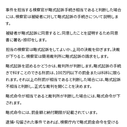
事件を担当する検察官が略式起訴手続き相当であると判断した場合
には、検察官は被疑者に対して略式起訴の手続きについて説明しま
す。
被疑者が略式起訴に同意すると、同意したことを証明するため同意
書に署名・捺印をします。
担当の検察官は略式起訴をしてよいか、上司の決裁を仰ぎます。決裁
が下りると、検察官は簡易裁判所に略式起訴の請求をします。
略式起訴を認めるかどうかは、裁判所が判断します。略式起訴の手続
きで科すことのできる刑罰は、100万円以下の罰金または科料に限ら
れます。それ以上の刑罰が相当であると判断した場合には、略式起訴
不相当と判断し、正式な裁判を開くことを決めます。
略式命令が相当であると裁判所が判断した場合には、略式命令が下
されます。
略式命令には、罰金額と納付期限が記載されています。
逮捕・勾留された事件であれば、検察庁内で略式罰金命令を受ける