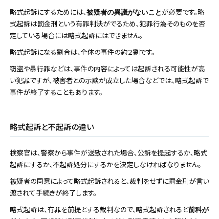
略式起訴にするためには、
が必要です。略
被疑者の異議がないこと
式起訴は罰金刑という有罪判決がでるため、犯罪行為そのものを否
定している場合には略式起訴にはできません。
略式起訴になる割合は、全体の事件の約２割です。
窃盗や暴行罪などは、事件の内容によっては起訴される可能性が高
い犯罪ですが、被害者との示談が成立した場合などでは、略式起訴で
事件が終了することもあります。
略式起訴と不起訴の違い
検察官は、警察から事件が送致された場合、公訴を提起するか、略式
起訴にするか、不起訴処分にするかを決定しなければなりません。
被疑者の同意によって略式起訴されると、裁判をせずに罰金刑が言い
渡されて手続きが終了します。
略式起訴は、有罪を前提とする裁判なので、略式起訴されると
前科が