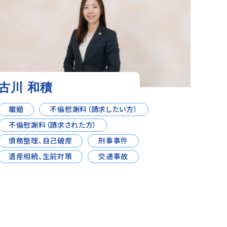
古川 和積
離婚
不倫慰謝料（請求したい方）
不倫慰謝料（請求された方）
債務整理、自己破産
刑事事件
遺産相続、生前対策
交通事故