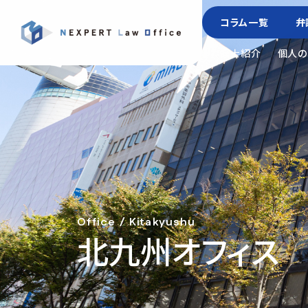
コラム一覧
弁
弁護士紹介
個人の
Office / Kitakyushu
北九州オフィス