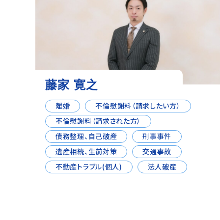
藤家 寛之
離婚
不倫慰謝料（請求したい方）
不倫慰謝料（請求された方）
債務整理、自己破産
刑事事件
遺産相続、生前対策
交通事故
不動産トラブル(個人)
法人破産