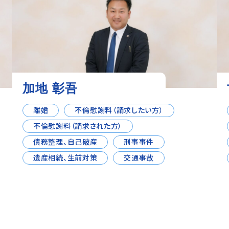
加地 彰吾
離婚
不倫慰謝料（請求したい方）
不倫慰謝料（請求された方）
債務整理、自己破産
刑事事件
遺産相続、生前対策
交通事故