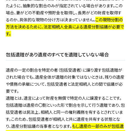
たように、抽象的な割合のみが指定されている場合があります。この
場合、妻がどの不動産や預貯金を取得し、長男がどの財産を取得す
るのか、具体的な現物の分け方は決まっていません。
この現物分割の
方法を決めるために、法定相続人全員による遺産分割協議が必要で
す。
包括遺贈があり遺産のすべてを遺贈していない場合
遺産の一定の割合を特定の者（包括受遺者）に譲り渡す包括遺贈が
された場合でも、遺産全体が遺贈の対象ではないときは、残りの遺産
や債務の承継について、包括受遺者と法定相続人との間で協議が必
要です。
遺贈とは、遺言によって財産を無償で特定の人に譲渡することです。
包括遺贈は遺産の〇割といった形で割合を示して行う遺贈であり、包
括受遺者は民法上、相続人と同一の権利義務を有するとされていま
す。このため、包括受遺者が相続人と共に遺産を共有する状態とな
り、遺産分割協議の当事者となります。
もし遺産の一部のみが包括遺