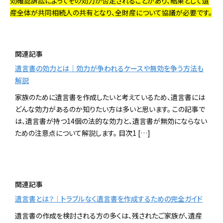
効確認訴訟によってその効力が否定されることがあり、結果として遺
産全体が共同相続人の共有となり、全財産について協議が必要です。
関連記事
遺言書の効力とは｜効力が争われるケースや無効を争う方法も
解説
家族のために遺言書を作成したいと考えているため、遺言書には
どんな効力があるのか知りたい方は多いと思います。 この記事で
は、遺言書が持つ14個の法的な効力と、遺言書が無効にならない
ための注意点について解説します。 目次1 […]
関連記事
遺言書とは？｜トラブルなく遺言書を作成するための完全ガイド
遺言書の作成を検討される方の多くは、残されたご家族が、遺産