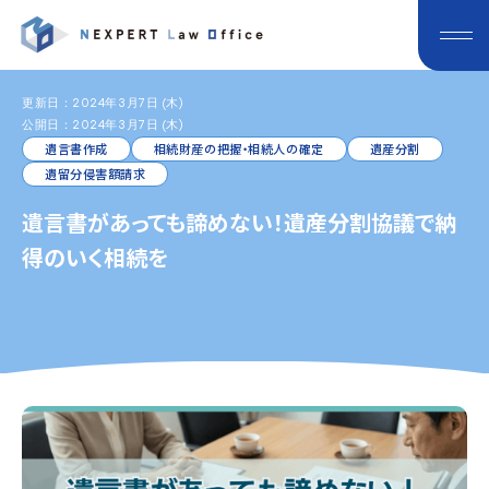
更新日：2024年3月7日 (木)
公開日：2024年3月7日 (木)
遺言書作成
相続財産の把握・相続人の確定
遺産分割
遺留分侵害額請求
遺言書があっても諦めない！遺産分割協議で納
得のいく相続を