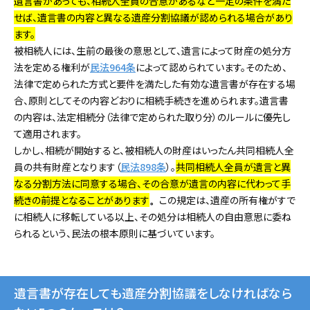
遺言書があっても、相続人全員の合意があるなど一定の条件を満た
せば、遺言書の内容と異なる遺産分割協議が認められる場合があり
ます。
被相続人には、生前の最後の意思として、遺言によって財産の処分方
法を定める権利が
民法964条
によって認められています。そのため、
法律で定められた方式と要件を満たした有効な遺言書が存在する場
合、原則としてその内容どおりに相続手続きを進められます。遺言書
の内容は、法定相続分（法律で定められた取り分）のルールに優先し
て適用されます。
しかし、相続が開始すると、被相続人の財産はいったん共同相続人全
員の共有財産となります（
民法898条
）。
共同相続人全員が遺言と異
なる分割方法に同意する場合、その合意が遺言の内容に代わって手
続きの前提となることがあります
この規定は、遺産の所有権がすで
。
に相続人に移転している以上、その処分は相続人の自由意思に委ね
られるという、民法の根本原則に基づいています。
遺言書が存在しても遺産分割協議をしなければなら