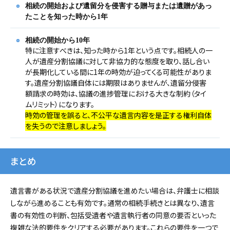
相続の開始および遺留分を侵害する贈与または遺贈があっ
たことを知った時から1年
相続の開始から10年
特に注意すべきは、知った時から1年という点です。相続人の一
人が遺産分割協議に対して非協力的な態度を取り、話し合い
が長期化している間に1年の時効が迫ってくる可能性がありま
す。遺産分割協議自体には期限はありませんが、遺留分侵害
額請求の時効は、協議の進捗管理における大きな制約（タイ
ムリミット）になります。
時効の管理を誤ると、不公平な遺言内容を是正する権利自体
を失うので注意しましょう。
まとめ
遺言書がある状況で遺産分割協議を進めたい場合は、弁護士に相談
しながら進めることも有効です。通常の相続手続きとは異なり、遺言
書の有効性の判断、包括受遺者や遺言執行者の同意の要否といった
複雑な法的要件をクリアする必要があります。これらの要件を一つで