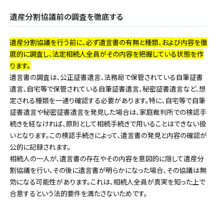
遺産分割協議前の調査を徹底する
遺産分割協議を行う前に、必ず遺言書の有無と種類、および内容を徹
底的に調査し、法定相続人全員がその内容を把握している状態を作
ります。
遺言書の調査は、公正証書遺言、法務局で保管されている自筆証書
遺言、自宅等で保管されている自筆証書遺言、秘密証書遺言など、想
定される種類を一通り確認する必要があります。特に、自宅等で自筆
証書遺言や秘密証書遺言を発見した場合は、家庭裁判所での検認手
続きを経なければ、原則として相続手続きで用いることはできない扱
いとなります。この検認手続きによって、遺言書の発見と内容の確認が
公的に記録されます。
相続人の一人が、遺言書の存在やその内容を意図的に隠して遺産分
割協議を行い、その後に遺言書が明らかになった場合、その協議は無
効になる可能性があります。これは、相続人全員が真実を知った上で
合意するという法的要件を満たさないためです。