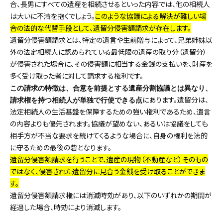
合、長男にすべての遺産を相続させるといった内容では、他の相続人
は大いに不満を抱くでしょう。
このような協議による解決が難しい場
合の法的な代替手段として、遺留分侵害額請求が存在します。
遺留分侵害額請求とは、特定の遺言や生前贈与によって、兄弟姉妹以
外の法定相続人に認められている最低限の遺産の取り分（遺留分）
が侵害された場合に、その侵害額に相当する金銭の支払いを、財産を
多く受け取った者に対して請求する権利です。
この請求の特徴は、合意を前提とする遺産分割協議とは異なり、
にあります。遺留分は、
請求権を持つ相続人が単独で行使できる点
法定相続人の生活基盤を保障するための強い権利であるため、遺言
の内容よりも優先されます。協議が望めない、あるいは協議をしても
相手方が不当な要求を続けてくるような場合に、自身の権利を法的
に守るための最後の砦となります。
遺留分侵害額請求を行うことで、遺産の現物（不動産など）そのもの
ではなく、侵害された遺留分に見合う金銭を受け取ることができま
す。
遺留分侵害額請求権には消滅時効があり、以下のいずれかの期間が
経過した場合、時効により消滅します。