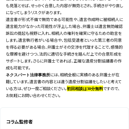
も見落とせば、せっかく合意した内容が無効とされ、手続きがやり直し
になってしまうリスクがあります。
遺言書が形式不備で無効である可能性や、遺言作成時に被相続人に
遺言能力がなかった可能性が浮上した場合、弁護士は遺言無効確認
訴訟の提起も視野に入れ、相続人の権利を確実に守るための助言を
します。遺言執行者がいる場合や、包括受遺者といった第三者の同意
を得る必要がある場合、弁護士がその交渉を代理することで、感情的
な摩擦を避けつつ、法的に適切な手続きを踏んだ上での合意形成を
サポートします。さらに弁護士であれば、正確な遺産分割協議書の作
成も可能です。
には、相続全般に実績のある弁護士が在
ネクスパート法律事務所
籍しています。遺言書の内容とは違う遺産分割協議をしたいと考えて
いる方は、ぜひ一度ご相談ください。
ですので、
初回相談は30分無料
お気軽にお問い合わせください。
コラム監修者