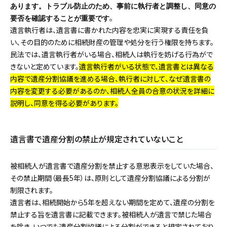
あります。トラブル防止のため、事前に執行者と調整し、同意の
。
要否を確認することが重要です
遺言執行者は、遺言書に書かれた内容を忠実に実現する責任を負
い、その目的のために相続財産の管理や処分を行う権限を持ちます。
民法では、遺言執行者がいる場合、相続人は執行を妨げる行為がで
きないと定めています。
遺言執行者がいる状態で、遺言書とは異なる
内容で遺産分割協議を進める場合、執行者に対して、なぜ遺言書の
内容を変更する必要があるのか、相続人全員の合意の状況を詳細に
説明し、同意を得る必要があります。
遺言書で遺産分割の禁止が規定されていないこと
被相続人が遺言書で遺産分割を禁止する意思表示をしていた場合、
その禁止期間（最長5年）は、原則として遺産分割協議による分割が
制限されます。
遺言者は、相続開始から5年を超えない期間を定めて、遺産の分割を
禁止する旨を遺言書に記載できます。被相続人が遺言で禁じた場合
を除き、いつでも遺産分割協議による分割ができると規定されており、