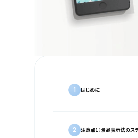
1
はじめに
2
注意点1：景品表示法のス