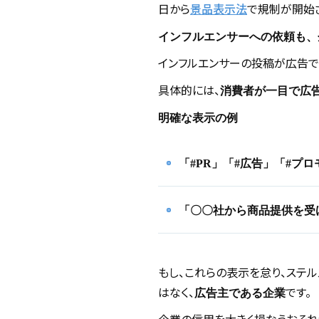
日から
景品表示法
で規制が開始
インフルエンサーへの依頼も、
インフルエンサーの投稿が広告で
具体的には、
消費者が一目で広
明確な表示の例
「#PR」「#広告」「#プ
「〇〇社から商品提供を受
もし、これらの表示を怠り、ステ
はなく、
です。
広告主である企業