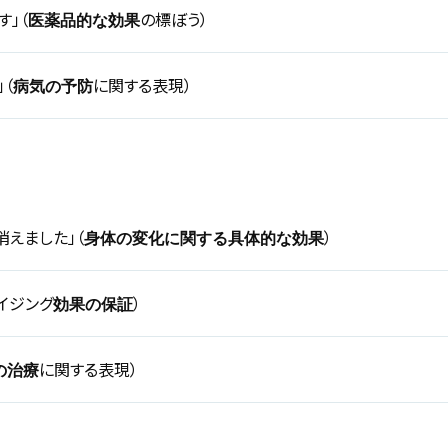
」（
の標ぼう）
医薬品的な効果
（
に関する表現）
病気の予防
えました」（
）
身体の変化に関する具体的な効果
イジング
）
効果の保証
に関する表現）
の治療