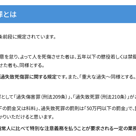
罪とは
1条前段に規定されています。
意を怠り、よって人を死傷させた者は、五年以下の懲役若しくは禁
せた者も、同様とする。
上過失致死傷罪に関する規定
です。また、「重大な過失～同様とする
して「過失傷害罪（刑法209条）」、「過失致死罪（刑法210条）」が
下の罰金又は科料」、過失致死罪の罰則は「50万円以下の罰金」で、
かりいただけると思います。
常人に比べて特別な注意義務を払うことが要求される一定の業