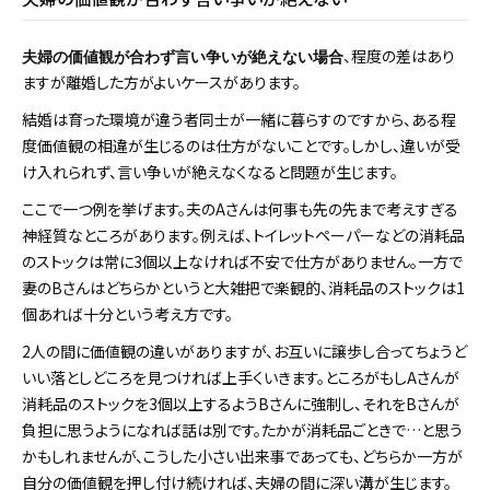
、程度の差はあり
夫婦の価値観が合わず言い争いが絶えない場合
ますが離婚した方がよいケースがあります。
結婚は育った環境が違う者同士が一緒に暮らすのですから、ある程
度価値観の相違が生じるのは仕方がないことです。しかし、違いが受
け入れられず、言い争いが絶えなくなると問題が生じます。
ここで一つ例を挙げます。夫のAさんは何事も先の先まで考えすぎる
神経質なところがあります。例えば、トイレットペーパーなどの消耗品
のストックは常に3個以上なければ不安で仕方がありません。一方で
妻のBさんはどちらかというと大雑把で楽観的、消耗品のストックは1
個あれば十分という考え方です。
2人の間に価値観の違いがありますが、お互いに譲歩し合ってちょうど
いい落としどころを見つければ上手くいきます。ところがもしAさんが
消耗品のストックを3個以上するようBさんに強制し、それをBさんが
負担に思うようになれば話は別です。たかが消耗品ごときで…と思う
かもしれませんが、こうした小さい出来事であっても、どちらか一方が
自分の価値観を押し付け続ければ、夫婦の間に深い溝が生じます。