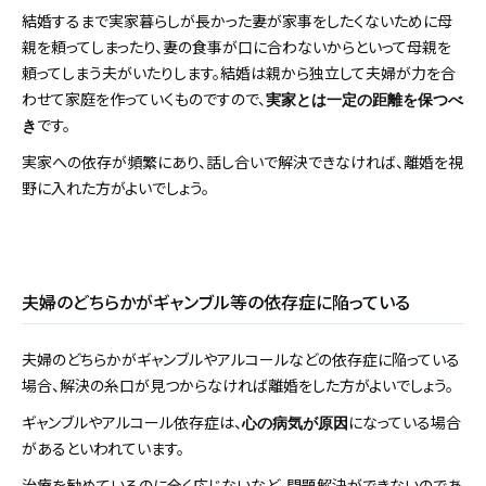
結婚するまで実家暮らしが長かった妻が家事をしたくないために母
親を頼ってしまったり、妻の食事が口に合わないからといって母親を
頼ってしまう夫がいたりします。結婚は親から独立して夫婦が力を合
わせて家庭を作っていくものですので、
実家とは一定の距離を保つべ
です。
き
実家への依存が頻繁にあり、話し合いで解決できなければ、離婚を視
野に入れた方がよいでしょう。
夫婦のどちらかがギャンブル等の依存症に陥っている
夫婦のどちらかがギャンブルやアルコールなどの依存症に陥っている
場合、解決の糸口が見つからなければ離婚をした方がよいでしょう。
ギャンブルやアルコール依存症は、
になっている場合
心の病気が原因
があるといわれています。
治療を勧めているのに全く応じないなど、問題解決ができないのであ