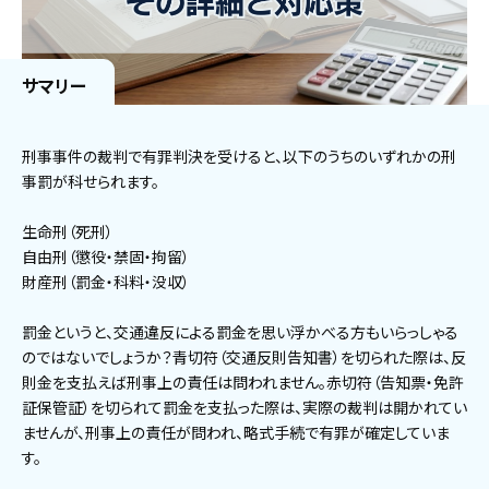
サマリー
刑事事件の裁判で有罪判決を受けると、以下のうちのいずれかの刑
事罰が科せられます。
生命刑（死刑）
自由刑（懲役・禁固・拘留）
財産刑（罰金・科料・没収）
罰金というと、交通違反による罰金を思い浮かべる方もいらっしゃる
のではないでしょうか？青切符（交通反則告知書）を切られた際は、反
則金を支払えば刑事上の責任は問われません。赤切符（告知票・免許
証保管証）を切られて罰金を支払った際は、実際の裁判は開かれてい
ませんが、刑事上の責任が問われ、略式手続で有罪が確定していま
す。