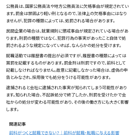
公務員は、国家公務員法や地方公務員法に欠格事由が規定されてい
ます。罰金は禁固より軽い刑となるので、法律上の欠格事由にはなり
ませんが、犯罪の種類によっては、処罰される場合があります。
民間企業の場合は、就業規則に懲戒事由が規定されている場合があ
ります。刑罰の種類ではなく、犯罪行為の事実があったこと自体で処
罰されるような規定になっていれば、なんらかの処分を受けます。
就職活動では履歴書の提出が必須ですが、履歴書の種類によっては
賞罰を記載するものがあります。罰金刑は刑罰ですので、前科として
記載しなければなりません。故意に記載しなかった場合は、虚偽の申
告とみなされ、採用後でも処分をうける可能性があります。
逮捕されると会社に逮捕された事実が知られてしまう可能性があり
ます。知られた場合、不起訴処分で終了したか、刑罰を受けたかで会
社からの処分が変わる可能性があり、その後の働き方にも大きく影響
します。
関連記事
前科がつくと就職できない？｜前科が就職・転職に与える影響