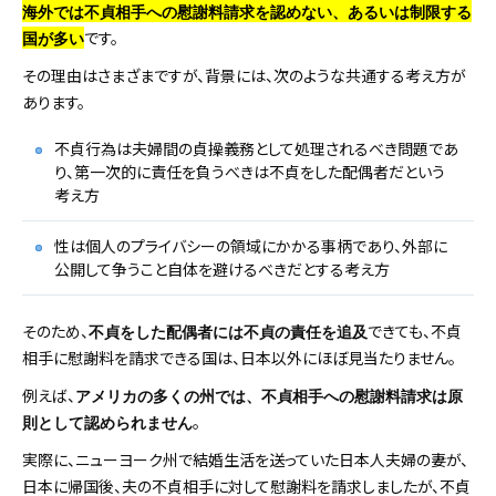
海外では不貞相手への慰謝料請求を認めない、あるいは制限する
です。
国が多い
その理由はさまざまですが、背景には、次のような共通する考え方が
あります。
不貞行為は夫婦間の貞操義務として処理されるべき問題であ
り、第一次的に責任を負うべきは不貞をした配偶者だという
考え方
性は個人のプライバシーの領域にかかる事柄であり、外部に
公開して争うこと自体を避けるべきだとする考え方
そのため、
できても、不貞
不貞をした配偶者には不貞の責任を追及
相手に慰謝料を請求できる国は、日本以外にほぼ見当たりません。
例えば、
アメリカの多くの州では、不貞相手への慰謝料請求は原
。
則として認められません
実際に、ニューヨーク州で結婚生活を送っていた日本人夫婦の妻が、
日本に帰国後、夫の不貞相手に対して慰謝料を請求しましたが、不貞