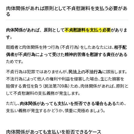
肉体関係があれば原則として不貞慰謝料を支払う必要があ
る
肉体関係があれば、原則として
不貞慰謝料を支払う必要
がありま
。
す
既婚者と肉体関係を持つ行為（不貞行為）をしたあなたには、
相手配
偶者が不貞行為によって受けた精神的苦痛を慰謝する責任がある
ためです。
不貞行為は犯罪ではありませんが、
に該当します。
民法上の不法行為
不法行為によって他人の権利や利益を侵害した場合、生じた損害を
賠償する責任を負う（民法第709条）ため、肉体関係があれば、原則と
して不貞慰謝料の支払義務が発生します。
ただし、
ため、
肉体関係があっても支払いを拒否できる場合もある
支払い義務が発生するかどうか、慎重に見極めましょう。
肉体関係があっても支払いを拒否できるケース