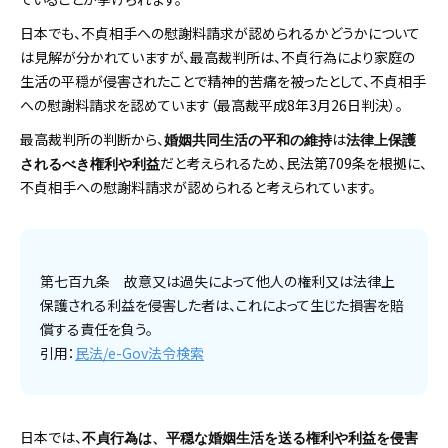
日本でも、不貞相手への慰謝料請求が認められるかどうかについて
は見解が分かれていますが、最高裁判所は、不貞行為により家庭の
生活の平穏が侵害されたことで精神的苦痛を被ったとして、不貞相手
への慰謝料請求を認めています（最高裁平成8年3月26日判決）。
最高裁判所の判断から、
は
婚姻共同生活の平和の維持
法律上保護
だと考えられるため、民法第709条を根拠に、
されるべき権利や利益
不貞相手への慰謝料請求が認められると考えられています。
第七百九条 故意又は過失によって他人の権利又は法律上
保護される利益を侵害した者は、これによって生じた損害を賠
償する責任を負う。
引用：
民法/e-Gov
法令検索
日本では、
不貞行為は、平穏な婚姻生活を送る権利や利益を侵害