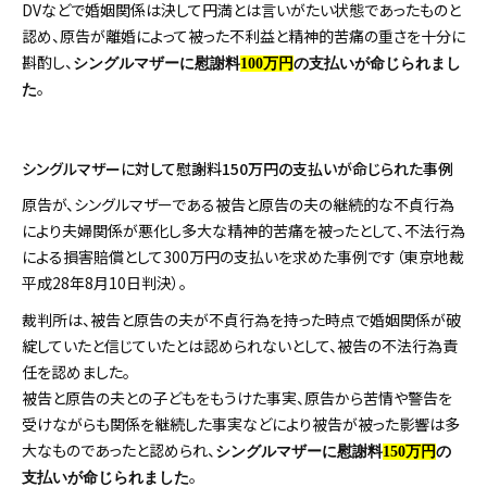
DVなどで婚姻関係は決して円満とは言いがたい状態であったものと
認め、原告が離婚によって被った不利益と精神的苦痛の重さを十分に
斟酌し、
シングルマザーに慰謝料
100万円
の支払いが命じられまし
。
た
シングルマザーに対して慰謝料150万円の支払いが命じられた事例
原告が、シングルマザーである被告と原告の夫の継続的な不貞行為
により夫婦関係が悪化し多大な精神的苦痛を被ったとして、不法行為
による損害賠償として300万円の支払いを求めた事例です（東京地裁
平成28年8月10日判決）。
裁判所は、被告と原告の夫が不貞行為を持った時点で婚姻関係が破
綻していたと信じていたとは認められないとして、被告の不法行為責
任を認めました。
被告と原告の夫との子どもをもうけた事実、原告から苦情や警告を
受けながらも関係を継続した事実などにより被告が被った影響は多
大なものであったと認められ、
シングルマザーに慰謝料
150万円
の
。
支払いが命じられました