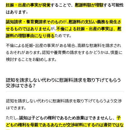
妊娠・出産の事実が発覚
することで、
慰謝料額が増額
する可能性
。
はあります
が、
認知請求・養育費請求そのもの
慰謝料の支払い義務を発生さ
が、
せるものではありません
不倫による妊娠・出産の事実は、慰
ためです。
謝料の増額事由になり得る
不倫による妊娠・出産の事実がある場合、高額な慰謝料を請求され
るおそれがあります。認知や養育費の請求をするかどうかは、慎重に
検討することをお勧めします。
認知を請求しない代わりに慰謝料請求を取り下げてもらう
交渉はできる？
認知を請求しない代わりに慰謝料請求を取り下げてもらうよう交渉
はできます。
ただし、
認知は子どもの権利であるため放棄はできませんし、
子
どもの権利を母親であるあなたが交渉材料にするのは適切ではな