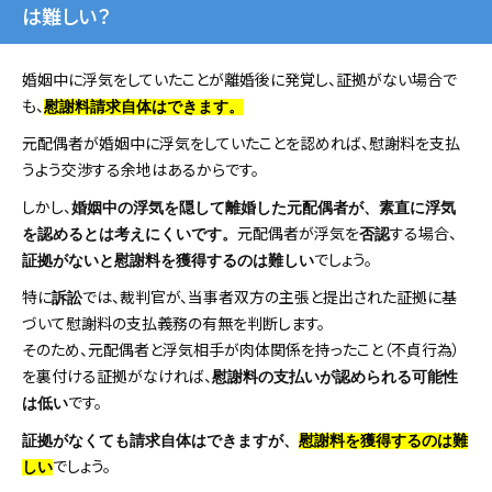
は難しい？
婚姻中に浮気をしていたことが離婚後に発覚し、証拠がない場合で
も、
慰謝料請求自体はできます。
元配偶者が婚姻中に浮気をしていたことを認めれば、慰謝料を支払
うよう交渉する余地はあるからです。
しかし、
婚姻中の浮気を隠して離婚した元配偶者が、素直に浮気
元配偶者が浮気を
する場合、
を認めるとは考えにくいです。
否認
でしょう。
証拠がないと慰謝料を獲得するのは難しい
特に
では、裁判官が、当事者双方の主張と提出された証拠に基
訴訟
づいて慰謝料の支払義務の有無を判断します。
そのため、元配偶者と浮気相手が肉体関係を持ったこと（不貞行為）
を裏付ける証拠がなければ、
慰謝料の支払いが認められる可能性
です。
は低い
証拠がなくても請求自体はできますが、
慰謝料を獲得するのは難
でしょう。
しい