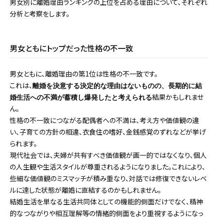
男女別に離婚理由ランキングの上位を占める理由について、それぞれ
分析と考察をします。
男女ともにトップだった性格の不一致
男女ともに、離婚理由の第1位は性格の不一致です。
これは、
離婚を決意する決定的な理由はないものの、長期的に結
結果かもしれませ
婚生活への不満が蓄積し爆発したと考えられる
ん。
性格の不一致につながる配偶者への不満は、考え方や価値観の違
い、子育ての方針の相違、衣食住の嗜好、金銭感覚のずれなどが挙げ
られます。
現代社会では、夫婦が共有すべき価値観が画一的ではなくなり、個人
の人生観や生活スタイルが尊重されるようになりました。これにより、
些細な価値観のミスマッチが積み重なり、対話では修復できないレベ
ルに達した状態が離婚に直結するのかもしれません。
結婚生活を単なる生活共同体としての機能的側面だけでなく、精神
的なつながりや相互理解等の情緒的側面をより重視するようになっ