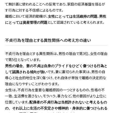
て無計画に使われることへの反発であり、家庭の経済基盤を揺るが
す行為に対する不信感によるものです。
離婚において経済的動機が、
、
女性にとっては生活維持の問題
男性
として認識されていると考えられます。
にとっては資産管理の問題
不貞行為を理由とする異性関係への考え方の違い
不貞行為を理由とする異性関係は、男性の理由で第3位、女性の理由
で第5位となっています。
男性の場合、妻の不貞は自身のプライドをひどく傷つける行為と
です。妻に裏切られた事実は、男性の自
して認識される傾向が強い
尊心と社会的地位を深く傷つけ、それ自体が単独で離婚の決定的な
理由になりやすいことがわかります。
女性は、不貞行為を重要な離婚原因の一つとするものの、性格の不
一致、生活費を渡さない、モラハラ、暴力など、他の要因がより上位に
位置しています。
配偶者の不貞行為は当然許されないと考えるもの
の、それ以上に生活の不安定さや精神的・身体的に傷つけられる