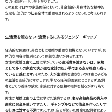
理的・法的ハードルが下がりました。
この変化は日本の家族関係において、非金銭的・非身体的な精神的
安定も、法的かつ社会全体で重要視されるようになったと考えられま
す。
生活費を渡さない・浪費するにみるジェンダーギャップ
経済的な問題は、男女ともに離婚の重要な動機となっていますが、具
体的な内容は性別によって顕著な違いが見られます。
女性の離婚理由で上位に挙がっている
生活費を渡さないは、依然
として多くの家庭で夫が主な家計の担い手である点が根強く残っ
。そのため、夫が生活費を渡さないのは妻と子ども
ていると感じます
の生活を直接的に脅かします。単なる経済的困窮にとどまらず、配偶
者としての義務の放棄、家族に対する信頼の根幹を揺るがす行為で
す。
男性が離婚理由の上位に挙げた浪費するは、
妻が高額商品の購入や
趣味にお金を使いすぎたり、ギャンブルなどで借金を作ったりす
です。これは、自らが築いた財産を配偶者によっ
る行為に対する不満