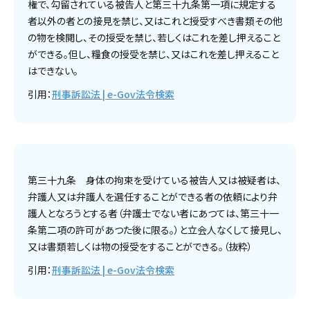
権で、勾留されている被告人と第三十九条第一項に規定する
者以外の者との接見を禁じ、又はこれと授受すべき書類その他
の物を検閲し、その授受を禁じ、若しくはこれを差し押えること
ができる。但し、糧食の授受を禁じ、又はこれを差し押えること
はできない。
引用：
刑事訴訟法 | e-Gov法令検索
第三十九条 身体の拘束を受けている被告人又は被疑者は、
弁護人又は弁護人を選任することができる者の依頼により弁
護人となろうとする者（弁護士でない者にあつては、第三十一
条第二項の許可があつた後に限る。）と立会人なくして接見し、
又は書類若しくは物の授受をすることができる。（抜粋）
引用：
刑事訴訟法 | e-Gov法令検索