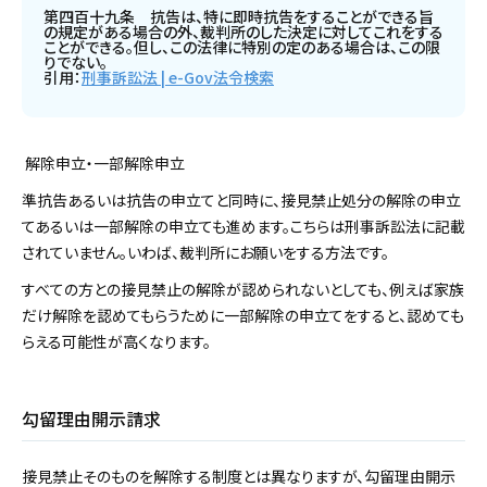
第四百十九条 抗告は、特に即時抗告をすることができる旨
の規定がある場合の外、裁判所のした決定に対してこれをする
ことができる。但し、この法律に特別の定のある場合は、この限
りでない。
引用：
刑事訴訟法 | e-Gov法令検索
解除申立・一部解除申立
準抗告あるいは抗告の申立てと同時に、接見禁止処分の解除の申立
てあるいは一部解除の申立ても進めます。こちらは刑事訴訟法に記載
されていません。いわば、裁判所にお願いをする方法です。
すべての方との接見禁止の解除が認められないとしても、例えば家族
だけ解除を認めてもらうために一部解除の申立てをすると、認めても
らえる可能性が高くなります。
勾留理由開示請求
接見禁止そのものを解除する制度とは異なりますが、勾留理由開示