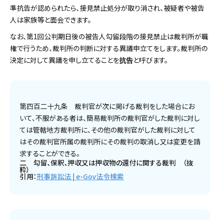
準抗告が認められたら、接見禁止処分が取り消され、被疑者や被告
人は家族等と面会できます。
なお、第1回公判期日後の被告人勾留段階の接見禁止は裁判所が職
権で行うため、裁判所の判断に対する異議申立てをします。裁判所の
決定に対して異議を申し立てることを
と呼びます。
抗告
第四百二十九条 裁判官が次に掲げる裁判をした場合にお
いて、不服がある者は、簡易裁判所の裁判官がした裁判に対し
ては管轄地方裁判所に、その他の裁判官がした裁判に対して
はその裁判官所属の裁判所にその裁判の取消し又は変更を請
求することができる。
二 勾留、保釈、押収又は押収物の還付に関する裁判 （抜
粋）
引用：
刑事訴訟法 | e-Gov法令検索