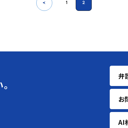
1
2
弁
い。
お
A