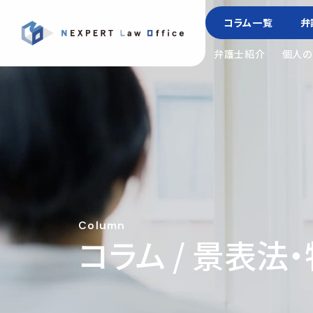
コラム一覧
弁
弁護士紹介
個人の
Column
コラム / 景表法