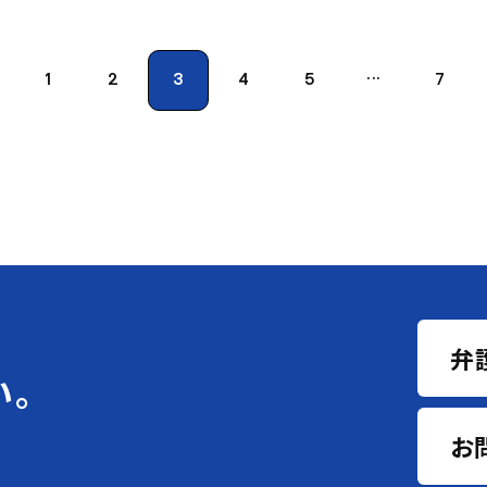
1
2
3
4
5
···
7
弁
い。
お