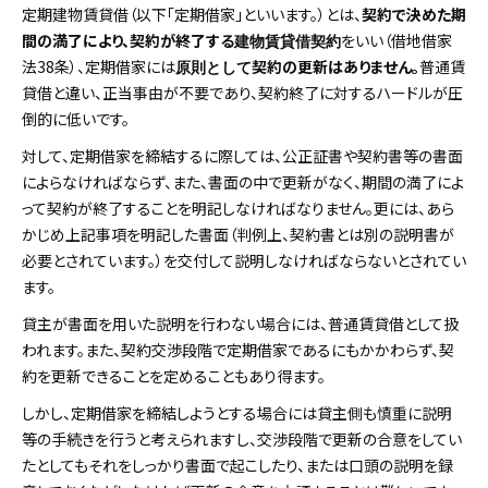
定期建物賃貸借（以下「定期借家」といいます。）とは、
契約で決めた期
間の満了により、契約が終了する
をいい（借地借家
建物賃貸借契約
法38条）、定期借家には
契約の更新はありません。
普通賃
原則として
貸借と違い、正当事由が不要であり、契約終了に対するハードルが圧
倒的に低いです。
対して、定期借家を締結するに際しては、公正証書や契約書等の書面
によらなければならず、また、書面の中で更新がなく、期間の満了によ
って契約が終了することを明記しなければなりません。更には、あら
かじめ上記事項を明記した書面（判例上、契約書とは別の説明書が
必要とされています。）を交付して説明しなければならないとされてい
ます。
貸主が書面を用いた説明を行わない場合には、普通賃貸借として扱
われます。また、契約交渉段階で定期借家であるにもかかわらず、契
約を更新できることを定めることもあり得ます。
しかし、定期借家を締結しようとする場合には貸主側も慎重に説明
等の手続きを行うと考えられますし、交渉段階で更新の合意をしてい
たとしてもそれをしっかり書面で起こしたり、または口頭の説明を録