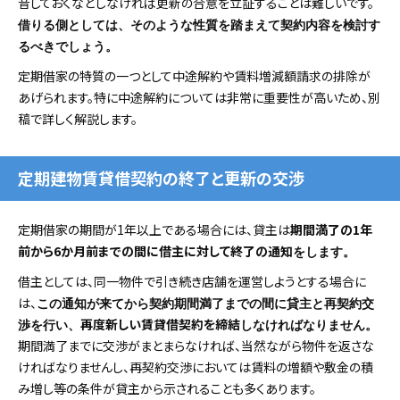
音しておくなどしなければ更新の合意を立証することは難しいです。
借りる側としては、そのような性質を踏まえて契約内容を検討す
るべきでしょう。
定期借家の特質の一つとして中途解約や賃料増減額請求の排除が
あげられます。特に中途解約については非常に重要性が高いため、別
稿で詳しく解説します。
定期建物賃貸借契約の終了と更新の交渉
定期借家の期間が1年以上である場合には、貸主は
期間満了の1年
前から6か月前までの間に借主に対して終了の通知
をします。
借主としては、同一物件で引き続き店舗を運営しようとする場合に
は、
この通知が来てから契約期間満了までの間に貸主と再契約交
再度新しい賃貸借契約を締結
渉を行い、
しなければなりません。
期間満了までに交渉がまとまらなければ、当然ながら物件を返さな
ければなりませんし、再契約交渉においては賃料の増額や敷金の積
み増し等の条件が貸主から示されることも多くあります。