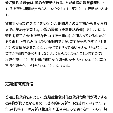
普通建物賃貸借は、
契約が更新されることが前提の賃貸借契約
で
す。例え契約期間が定められていたとしても、原則として更新がされま
す。
貸主側から契約を修了させるには、
期間満了の１年前から６か月前
をし、更には
までに契約を更新しない旨の通知（更新拒絶通知）
が備わっている必要が
契約を終了させる正当な理由（正当事由）
あります。正当な理由はやや抽象的ですが、貸主が契約を終了させる
だけの事情があることと言い換えてもらって構いません。具体的には、
貸主が当該建物を利用しなければならなくなったこと、借主の使用
状況が悪いこと、貸主側が適切な立退き料を支払っていること、等の
事情が総合的に判断されることになります。
定期建物賃貸借
普通建物賃貸借に対して、
賃貸借期間が満了する
定期建物賃貸借は
と契約が終了となる
で、基本的に更新が予定されていません。ま
もの
た、契約終了には更新拒絶通知や正当事由も必要とされておらず、契