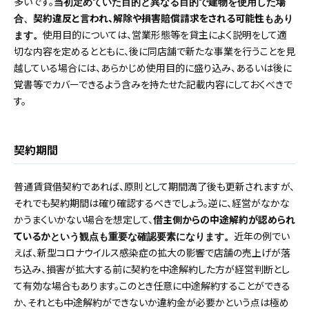
多いです。
当初定めていた目的と異なる目的で建物を使用した場
契約違反と言われ、解除や損害賠償請求をされる可能性
合、
もあり
使用目的については、営業形態等を貸主によく説明をして適
ます。
切な内容を定めるとともに、後に同店舗で新たな事業を行うことを見
越している場合には、あらかじめ使用目的に盛り込み、あるいは後に
覚書等でカバーできるよう含みを持たせた記載内容にしておくべきで
す。
契約期間
普通賃貸借契約であれば、原則として期間満了後も更新されますが、
それでも契約期間は確り確認するべきでしょう。逆に、経営がなかな
かうまくいかない場合を想定して、
借主側からの中途解約が認められ
ているか
近年の例でい
という観点も重要な確認要素になります。
えば、新型コロナウイルス感染症の拡大の影響で店舗の売上げが落
ち込み、損害が拡大する前に契約を中途解約した方が経営判断とし
て有効な場合もあります。このとき任意に中途解約することができる
か、それとも中途解約ができないか違約金が必要かという点は極め