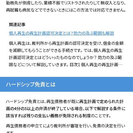
勤務先が倒産したり、業績不振でリストラされたりして無収入となり、
再就職も病気などでできないときにはこの方法では対応できません。
関連記事
個人再生の再生計画認可決定とは？効力の及ぶ範囲も解説
個人再生は、裁判所から再生計画の認可決定を受け、借金の金額
を減額してもらうことができる手続きです。 では、個人再生の再生
計画認可決定とはどういったものなのでしょうか？ 効力の及ぶ範
囲などについて解説していきます。 目次1 個人再生の再生計画…
ハードシップ免責とは
ハードシップ免責とは、再生債務者が既に
再生計画で定められた計
画の4分の3以上の弁済が終了している場合、以下で解説する条件に
該当すれば残りの支払い義務が免除される制度
のことです。
再生債務者の申立てにより裁判所が審理を行い、免責の決定を行い
ます。