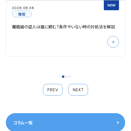
NEW
08.06
2026.0
婚
離婚
届の証人は誰に頼む？条件やいない時の対処法を解説
離婚調
イント
PREV
NEXT
コラム一覧