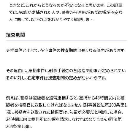
ときなど、これからどうなるのか不安になると思います。 この記事
では、家族が逮捕された人や、警察から連絡があり逮捕が不安な
人に向けて、以下の点をわかりやすく解説しま…
捜査期間
身柄事件と比べて、在宅事件の捜査期間は長くなる傾向があります。
その理由は、身柄事件は刑事手続きの各段階で期限が定められてい
るのに対し、
からです。
在宅事件は捜査期間の定めがない
例えば、警察は被疑者を通常逮捕すると、逮捕から48時間以内に被
疑者を検察官に送致しなければなりません（刑事訴訟法第203条第1
項）。被疑者を送致された検察官は、勾留が必要だと判断した場合、
24時間以内に裁判所に勾留を請求しなければなりません（同法第
204条第1項）。