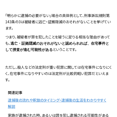
「明らかに逮捕の必要がない」場合の具体例として、刑事訴訟規則第
143条の3は被疑者に逃亡・証拠隠滅のおそれがないことを挙げてい
ます。
つまり、被疑者が罪を犯したことを疑うに足りる相当な理由があって
も、
逃亡・証拠隠滅のおそれがないと認められれば、在宅事件と
ということです。
して捜査が進む可能性がある
ただし、殺人などの法定刑が重い犯罪に関しては在宅事件になりにく
く、在宅事件になりやすいのは法定刑が比較的軽い犯罪だといえま
す。
関連記事
逮捕後の流れや釈放のタイミング・逮捕後の生活をわかりやすく
解説
家族が逮捕された時、あるいは罪を犯し逮捕される可能性がある