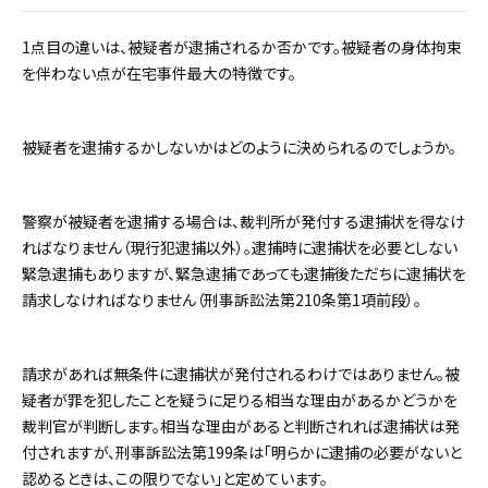
1点目の違いは、被疑者が逮捕されるか否かです。被疑者の身体拘束
を伴わない点が在宅事件最大の特徴です。
被疑者を逮捕するかしないかはどのように決められるのでしょうか。
警察が被疑者を逮捕する場合は、裁判所が発付する逮捕状を得なけ
ればなりません（現行犯逮捕以外）。逮捕時に逮捕状を必要としない
緊急逮捕もありますが、緊急逮捕であっても逮捕後ただちに逮捕状を
請求しなければなりません（刑事訴訟法第210条第1項前段）。
請求があれば無条件に逮捕状が発付されるわけではありません。被
疑者が罪を犯したことを疑うに足りる相当な理由があるかどうかを
裁判官が判断します。相当な理由があると判断されれば逮捕状は発
付されますが、刑事訴訟法第199条は「明らかに逮捕の必要がないと
認めるときは、この限りでない」と定めています。