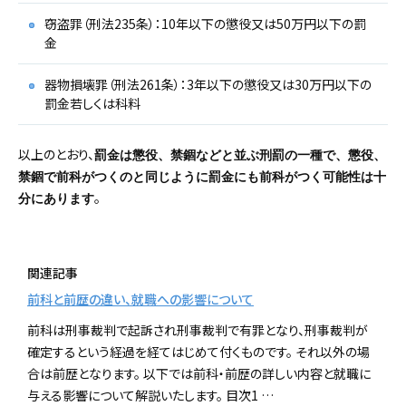
窃盗罪（刑法235条）：10年以下の懲役又は50万円以下の罰
金
器物損壊罪（刑法261条）：3年以下の懲役又は30万円以下の
罰金若しくは科料
以上のとおり、
罰金は懲役、禁錮などと並ぶ刑罰の一種で、懲役、
禁錮で前科がつくのと同じように罰金にも前科がつく可能性は十
。
分にあります
関連記事
前科と前歴の違い、就職への影響について
前科は刑事裁判で起訴され刑事裁判で有罪となり、刑事裁判が
確定するという経過を経てはじめて付くものです。 それ以外の場
合は前歴となります。 以下では前科・前歴の詳しい内容と就職に
与える影響について解説いたします。 目次1 …