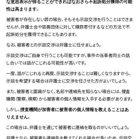
な意思表示が得ることができればなおさら不起訴処分獲得の可能
。
性は高まります
被害者が存在しない罪の場合、そもそも示談交渉を行うことはできま
せんが、弁護士会や慈善団体に対して贖罪寄付するなどの方法で不
起訴処分を獲得できることもあります。
なお、被害者との示談交渉は弁護士に任せましょう。
示談交渉はご自身で行うことも可能ですが、事件の当事者同士の話
し合いでは話がこじれる可能性が高いです。
一度、話がこじれると再度、示談交渉することは難しくなりますから、
示談を希望する場合は弁護士に交渉を任させた方がよいでしょう。
また、被害者と面識がなく、名前や連絡先を知らない場合には、捜査
機関（警察、検察）から被害者の個人情報を入手する必要があります。
しかし、
捜査機関が加害者に被害者の個人情報を教えることはあ
。
りえません
この場合は、弁護士を通じて被害者に連絡を取るのがいいでしょう。
弁護士なら、被害者も連絡先を教えてくれる場合が多いため、示談交