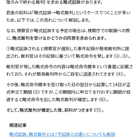
理のみで終わる裁判）を求める
略式起訴
があります。
罰金の前科は「略式起訴→略式裁判」というケースでつくことが多い
ため、以下では、この流れについて解説します。
なお、検察官が略式起訴する予定の場合は、検察庁での取調べの際
に、
略式裁判を受けるかどうかの同意を求められます
。
①略式起訴されると検察官が選別した事件記録が簡易裁判所に提
出され、裁判官はその記録に基づいて略式命令を発します（②、③）。
裁判官が発した略式命令の内容は略式命令謄本という書面に記載さ
れており、それが簡易裁判所からご自宅に送達されてきます（④）。
その後、略式命令謄本を受け取った日の翌日から起算して14日が正
式申立て期間（⑤）ですが、この期間内に申立てを行わずに期間が経
過すると略式命令を出した略式裁判が確定します（⑥）。
そして、略式裁判が確定した後、前科がつきます（⑦）
。
関連記事
略式起訴、略式裁判とは？不起訴との違いについても解説