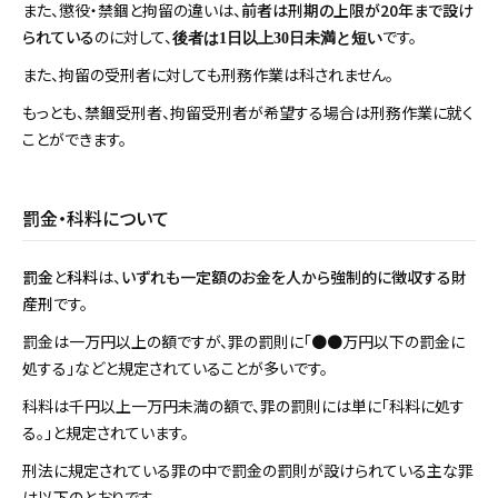
また、懲役・禁錮と拘留の違いは、
前者は刑期の上限が20年まで設け
られている
のに対して、
です。
後者は1日以上30日未満と短い
また、拘留の受刑者に対しても刑務作業は科されません。
もっとも、禁錮受刑者、拘留受刑者が希望する場合は刑務作業に就く
ことができます。
罰金・科料について
罰金
と
科料
は、
いずれも一定額のお金を人から強制的に徴収する財
産刑
です。
罰金は一万円以上の額ですが、罪の罰則に「●●万円以下の罰金に
処する」などと規定されていることが多いです。
科料は千円以上一万円未満の額で、罪の罰則には単に「科料に処す
る。」と規定されています。
刑法に規定されている罪の中で罰金の罰則が設けられている主な罪
は以下のとおりです。