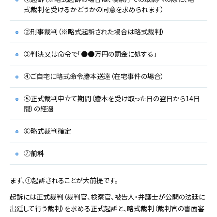
式裁判を受けるかどうかの同意を求められます）
②刑事裁判（※略式起訴された場合は略式裁判）
③判決又は命令で「●●万円の罰金に処する」
④ご自宅に略式命令謄本送達（在宅事件の場合）
⑤正式裁判申立て期間（謄本を受け取った日の翌日から14日
間）の経過
⑥略式裁判確定
⑦
前科
まず、①起訴されることが大前提です。
起訴には
正式裁判
（裁判官、検察官、被告人・弁護士が公開の法廷に
出廷して行う裁判）を求める正式起訴と、
略式裁判
（裁判官の書面審