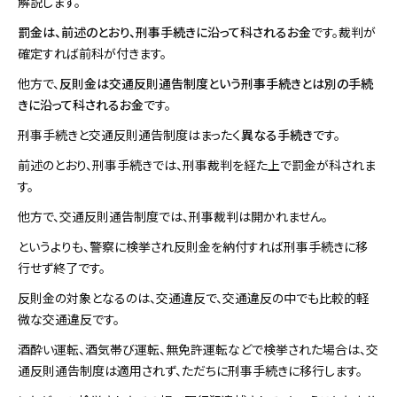
解説します。
罰金は、前述のとおり、刑事手続きに沿って科されるお金
です。裁判が
確定すれば前科が付きます。
他方で、
反則金は交通反則通告制度という刑事手続きとは別の手続
きに沿って科されるお金
です。
刑事手続きと交通反則通告制度はまったく
異なる手続き
です。
前述のとおり、刑事手続きでは、刑事裁判を経た上で罰金が科されま
す。
他方で、交通反則通告制度では、刑事裁判は開かれません。
というよりも、警察に検挙され反則金を納付すれば刑事手続きに移
行せず終了です。
反則金の対象となるのは、交通違反で、交通違反の中でも比較的軽
微な交通違反です。
酒酔い運転、酒気帯び運転、無免許運転などで検挙された場合は、交
通反則通告制度は適用されず、ただちに刑事手続きに移行します。