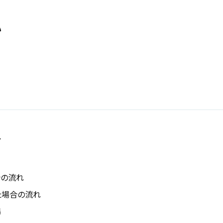
い
合
合の流れ
た場合の流れ
場