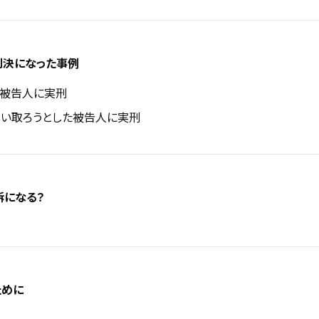
判決になった事例
た被告人に実刑
い取ろうとした被告人に実刑
訴になる？
ために