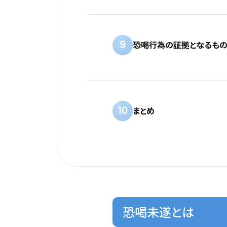
9
恐喝行為の証拠となるも
10
まとめ
恐喝未遂とは