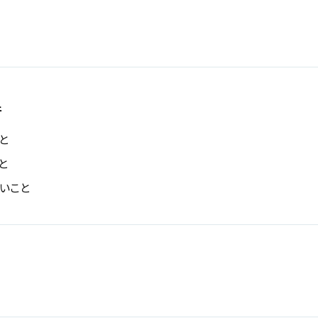
件
と
と
いこと