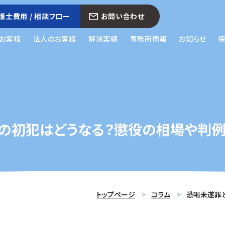
護士費用 / 相談フロー
お問い合わせ
お客様
法人のお客様
解決実績
事務所情報
お知らせ
の初犯はどうなる？懲役の相場や判
トップページ
コラム
恐喝未遂罪