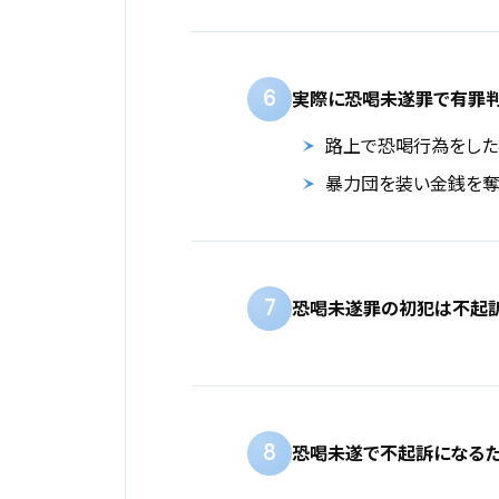
6
実際に恐喝未遂罪で有罪
路上で恐喝行為をし
暴力団を装い金銭を奪
7
恐喝未遂罪の初犯は不起
8
恐喝未遂で不起訴になる