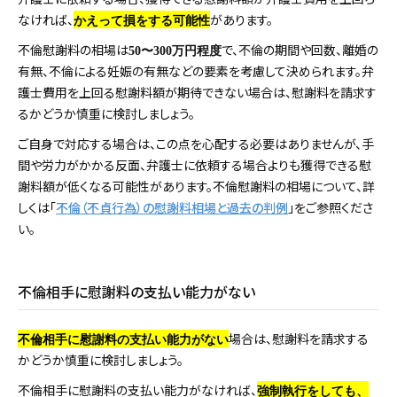
なければ、
があります。
かえって損をする可能性
不倫慰謝料の相場は
で、不倫の期間や回数、離婚の
50
〜
300
万円程度
有無、不倫による妊娠の有無などの要素を考慮して決められます。弁
護士費用を上回る慰謝料額が期待できない場合は、慰謝料を請求す
るかどうか慎重に検討しましょう。
ご自身で対応する場合は、この点を心配する必要はありませんが、手
間や労力がかかる反面、弁護士に依頼する場合よりも獲得できる慰
謝料額が低くなる可能性があります。不倫慰謝料の相場について、詳
しくは「
不倫（不貞行為）の慰謝料相場と過去の判例
」をご参照くださ
い。
不倫相手に慰謝料の支払い能力がない
場合は、慰謝料を請求する
不倫相手に慰謝料の支払い能力がない
かどうか慎重に検討しましょう。
不倫相手に慰謝料の支払い能力がなければ、
強制執行をしても、