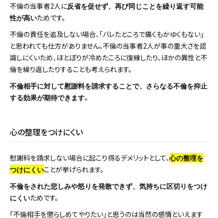
不倫の当事者2人に
反省を促せず、再び同じことを繰り返す可能
ためです。
性が高い
不倫の責任を追及しない場合、「バレたところで痛くもかゆくもない」
と思われても仕方がありません。不倫の当事者2人が事の重大さを認
識しにくいため、ほとぼりが冷めたころに復縁したり、ほかの異性と不
倫を繰り返したりすることも考えられます。
不倫相手に対して慰謝料を請求することで、さらなる不倫を抑止
。
する効果が期待できます
心の整理をつけにくい
慰謝料を請求しない場合に起こり得るデメリットとして、
心の整理を
ことが挙げられます。
つけにくい
不倫をされた悲しみや怒りを発散できず、気持ちに区切りをつけ
ためです。
にくい
「不倫相手を懲らしめてやりたい」と思うのは当然の感情といえます