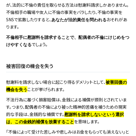
が、法的に不倫の責任を取らせる方法は慰謝料請求しかありません。
不倫相手の職場や友人に不倫の事実をバラしたり、不倫の事実を
SNSで拡散したりすると、
おそれがあ
あなたが法的責任を問われる
ります。
不倫相手に慰謝料を請求することで、配偶者の不倫にけじめをつ
でしょう。
けやすくなる
被害回復の機会を失う
慰謝料を請求しない場合に起こり得るデメリットとして、
被害回復の
ことが挙げられます。
機会を失う
不法行為に基づく損害賠償は、金銭による補償が原則とされていま
す。つまり、配偶者の不倫により被った精神的苦痛を補うための現実
的な手段は、金銭的な補償です。
慰謝料を請求しないという選択
を意味します。
は、この金銭的補償を放棄すること
「不倫によって受けた苦しみや悲しみはお金をもらっても消えない」と