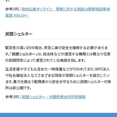
す。
参考URL：
政府広報オンライン 警察に対する相談は警察相談専用
電話 ＃9110へ
民間シェルター
緊急性の高いDVの場合、早急に身の安全を確保する必要がありま
す。「
民間シェルター
」は、自治体などが運営する機関とは異なり任意
の民間団体によって運営されている施設を指します。
生活支援や子どもも含めた一時保護などが行われており、NPO法人
や社会福祉法人などさまざまな団体が民間シェルターを設立してい
ます。暴力を振るう配偶者から安全を守るために民間シェルターの場
所は非公開です。
参考URL：
民間シェルター – 内閣府男女共同参画局