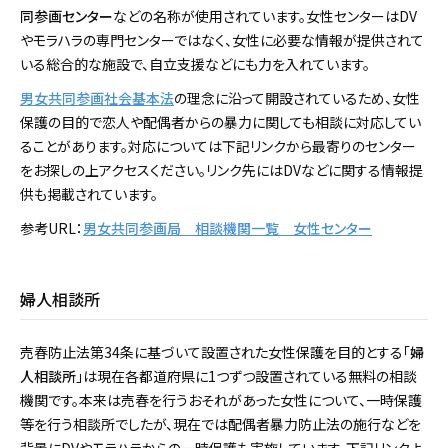
同参画センター
などの名称が使用されています。女性センターはDV
やモラハラの専門センターではなく、女性に必要な情報が提供されて
いる総合的な施設で、自立支援などにも力を入れています。
男女共同参画社会基本法
の理念に沿って開設されているため、女性
保護の目的で恋人や配偶者からの暴力に関しても相談に対応してい
ることがあります。対応については下記リンクから最寄りのセンター
をお探しの上アクセスください。リンク先にはDVなどに関する情報提
供も掲載されています。
参考URL：
男女共同参画局 相談機関一覧 女性センター
婦人相談所
売春防止法第34条に基づいて設置された女性保護を目的とする「
婦
人相談所
」は現在各都道府県に1つずつ設置されている無料の相談
機関です。本来は売春を行うおそれがあった女性について、一時保護
等を行う相談所でしたが、現在では配偶者暴力防止法の施行などを