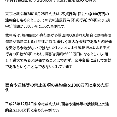
東京地裁令和3年10月28日判決は、
不貞行為1回につき100万円の
を定めたところ、その後の違反行為（不貞行為）が6回あり、損
違約金
害賠償額が600万円に上った事例です。
裁判所は、短期間に不貞行為が多数回繰り返された場合には損害賠
償額が高額に上る可能性があり、
著しく過大な金額であるとの評価
としつつも、本件違反行為による不貞
を受ける余地がないではない
行為の回数が6回であり、損害賠償額が600万円になるとしても、
著
しく過大であると評価することはできず、公序良俗に反して無効
としています。
であるということはできない
面会や連絡等の禁止条項の違約金を1000万円と定めた事
例
平成25年12月4日東京地裁判決は、
面会や連絡等の接触禁止の違
を
と定めた事例です。
約金
1000万円