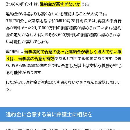
2つめのポイントは、
です。
違約金が高すぎないか
違約金が相場よりも高くないかを確認することが大切です。
3章で紹介した東京地裁令和3年10月28日判決では、再度の不貞行
為が6回あったとして600万円の損害賠償が認められています。違約
金の定めがなければ、おそらく600万円もの損害賠償は認められな
い可能性が高いでしょう。
裁判所は、
当事者間で合意のあった違約金が著しく過大でない限
であると判断する傾向にあります。つま
りは、当事者の合意が有効
り、ある程度高額な違約金でも、
合意した以上は支払う義務が生じ
があります。
る可能性
したがって、違約金が相場よりも高くないかをきちんと確認しましょ
う。
違約金に合意する前に弁護士に相談を