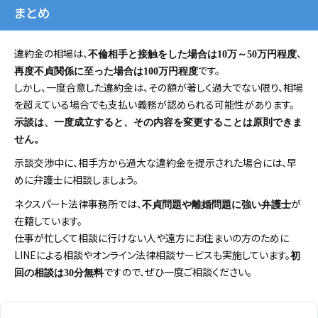
まとめ
違約金の相場は、
、
不倫相手と接触をした場合は10万～50万円程度
です。
再度不貞関係に至った場合は100万円程度
しかし、一度合意した違約金は、その額が著しく過大でない限り、相場
を超えている場合でも支払い義務が認められる可能性があります。
示談は、一度成立すると、その内容を変更することは原則できま
せん。
示談交渉中に、相手方から過大な違約金を提示された場合には、早
めに弁護士に相談しましょう。
ネクスパート法律事務所では、
が
不貞問題や離婚問題に強い弁護士
在籍しています。
仕事が忙しくて相談に行けない人や遠方にお住まいの方のために
LINEによる相談やオンライン法律相談サービスも実施しています。
初
ですので、ぜひ一度ご相談ください。
回の相談は30分無料