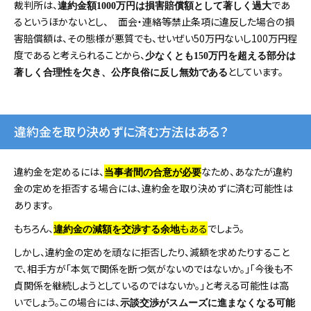
裁判所は、
であ
違約金額1000万円は損害賠償額として著しく過大
るというほかないとし、 面会・連絡等禁止条項に違反した場合の損
害賠償額は、その態様が悪質でも、せいぜい50万円ないし100万円程
度であると考えられることから、
少なくとも150万円を超える部分は
としています。
著しく合理性を欠き、公序良俗に反し無効である
違約金を取り決めずに済む方法はある？
違約金を定めるには、
なため、あなたが違約
当事者間の合意が必要
金の定めを拒否する場合には、違約金を取り決めずに済む可能性は
あります。
もちろん、
もある
でしょう。
違約金の減額を交渉する余地
しかし、違約金の定めを頑なに拒否したり、減額を求めたりすること
で、相手方が「本気で関係を断つ気がないのではないか。」「今後も不
貞関係を継続しようとしているのではないか。」と考える可能性は高
いでしょう。この場合には、
示談交渉がスムーズに進まなくなる可能