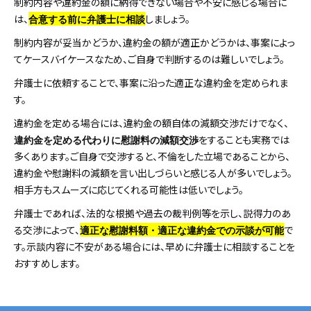
制約内容や違約金の額に納得できない場合や不安に感じる場合に
は、
しましょう。
合意する前に弁護士に相談
制約内容が妥当かどうか、違約金の額が適正かどうかは、事案によっ
てケースバイケースなため、ご自身で判断するのは難しいでしょう。
弁護士に依頼することで、事案に沿った適正な違約金を定められま
す。
違約金を定める場合には、違約金の額自体の減額交渉だけでなく、
をすることも実務では
違約金を定める代わりに慰謝料の減額交渉
多くあります。ご自身で交渉すると、不倫をした立場であることから、
違約金や慰謝料の減額を言い出しづらいと感じる人が多いでしょう。
相手方もスムーズに応じてくれる可能性は低いでしょう。
弁護士であれば、法的な根拠や過去の裁判例等を示し、説得力のあ
る交渉によって、
で
適正な慰謝料額・適正な違約金での示談が可能
す。示談内容に不安がある場合には、早めに弁護士に相談することを
おすすめします。