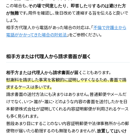
この場合も、
その場で同意したり、即答したりするのは避けた方
です。用件を確認し、後日改めて連絡する旨を伝えると良いで
が無難
しょう。
相手方代理人から電話があった場合の対応は、「
不倫で弁護士から
電話がかかってきた場合の対処法
」をご参照ください。
相手方または代理人から請求書面が届く
こともあります。
相手方または代理人から請求書面が届く
慰謝料を請求した事実を客観的に証明しやすくなるため、書面で請
求するケースは多いです。
請求書面の送付方法にも決まりはありません。普通郵便やメールだ
けでなく、いつ・誰が・誰に・どのような内容の書面を送付したかを日
本郵便株式会社が証明してくれる内容証明郵便が利用されるケース
も多く見られます。
普段あまり目にすることのない内容証明郵便や法律事務所からの郵
便物が届いたら動揺するのも無理もありませんが、
放置してはいけ