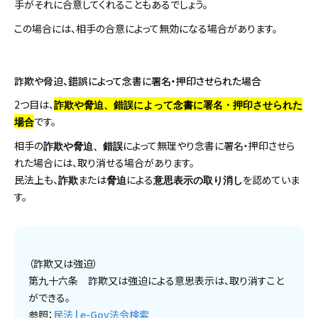
手がそれに合意してくれることもあるでしょう。
この場合には、相手の合意によって無効になる場合があります。
詐欺や脅迫、錯誤によって念書に署名・押印させられた場合
2つ目は、
詐欺や脅迫、錯誤によって念書に署名・押印させられた
です。
場合
相手の
によって無理やり念書に署名・押印させら
詐欺や脅迫、錯誤
れた場合には、取り消せる場合があります。
民法上も、
または
による
を認めていま
詐欺
脅迫
意思表示の取り消し
す。
（詐欺又は強迫）
第九十六条 詐欺又は強迫による意思表示は、取り消すこと
ができる。
参照：
民法 | e-Gov法令検索