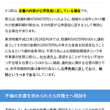
3つ目は、
です。
念書の内容が公序良俗に反している場合
例えば、慰謝料額が5000万円といったように、相場から法外にかけ離
れた慰謝料額の場合は、その内容が公序良俗に反するとして無効に
なる場合があります。
東京地裁平成21年1月28日判決では、慰謝料500万円のほかに違約
金としてその倍の金額の1000万円もの多大な金員を別途支払うこと
になるという違約金条項は、不貞行為による損害賠償請求という本
件事案の性質に照らし、社会通念上、容認することができない不当か
つ不合理な合意というほかない。結局、違約金に関する合意の限りで
は、本件和解契約書は暴利行為ないし
公序良俗に反しており、無
としています。
効というべきである
不倫の念書を求められたら弁護士へ相談を
不倫をしてしまった側が念書に書面・押印することは、リスクを伴う可