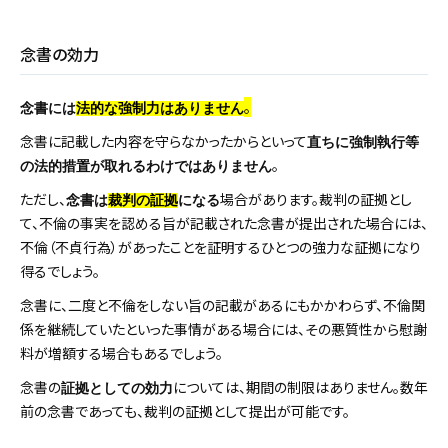
念書の効力
。
念書には
法的な強制力はありません
念書に記載した内容を守らなかったからといって
直ちに強制執行等
。
の法的措置が取れるわけではありません
ただし、
場合があります。裁判の証拠とし
念書は
裁判の証拠
になる
て、不倫の事実を認める旨が記載された念書が提出された場合には、
不倫（不貞行為）があったことを証明するひとつの強力な証拠になり
得るでしょう。
念書に、二度と不倫をしない旨の記載があるにもかかわらず、不倫関
係を継続していたといった事情がある場合には、その悪質性から慰謝
料が増額する場合もあるでしょう。
念書の
については、期間の制限はありません。数年
証拠としての効力
前の念書であっても、裁判の証拠として提出が可能です。