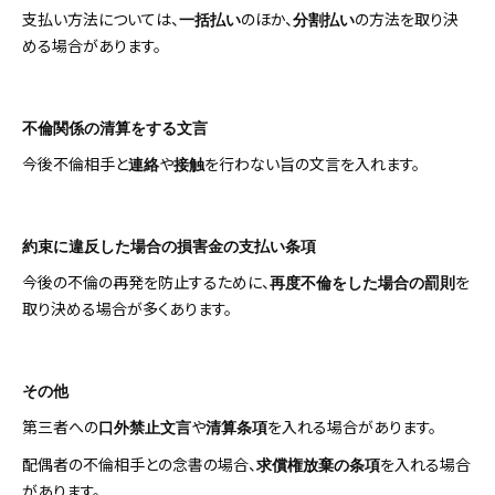
支払い方法については、
のほか、
の方法を取り決
一括払い
分割払い
める場合があります。
不倫関係の清算をする文言
今後不倫相手と
や
を行わない旨の文言を入れます。
連絡
接触
約束に違反した場合の損害金の支払い条項
今後の不倫の再発を防止するために、
を
再度不倫をした場合の罰則
取り決める場合が多くあります。
その他
第三者への
や
を入れる場合があります。
口外禁止文言
清算条項
配偶者の不倫相手との念書の場合、
を入れる場合
求償権放棄の条項
があります。