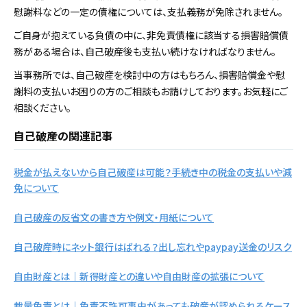
慰謝料などの一定の債権については、支払義務が免除されません。
ご自身が抱えている負債の中に、非免責債権に該当する損害賠償債
務がある場合は、自己破産後も支払い続けなければなりません。
当事務所では、自己破産を検討中の方はもちろん、損害賠償金や慰
謝料の支払いお困りの方のご相談もお請けしております。お気軽にご
相談ください。
自己破産の関連記事
税金が払えないから自己破産は可能？手続き中の税金の支払いや減
免について
自己破産の反省文の書き方や例文・用紙について
自己破産時にネット銀行はばれる？出し忘れやpaypay送金のリスク
自由財産とは｜新得財産との違いや自由財産の拡張について
裁量免責とは｜免責不許可事由があっても破産が認められるケース