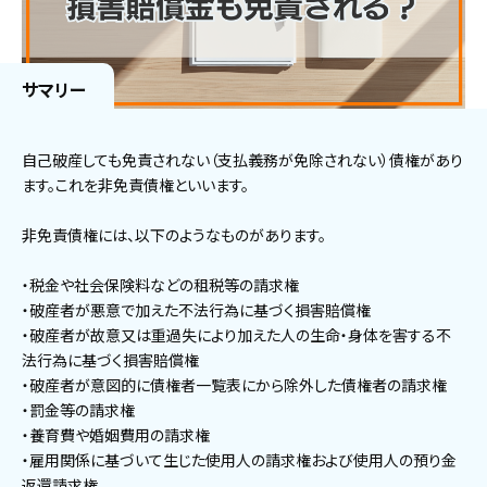
サマリー
自己破産しても免責されない（支払義務が免除されない）債権があり
ます。これを非免責債権といいます。
非免責債権には、以下のようなものがあります。
・税金や社会保険料などの租税等の請求権
・破産者が悪意で加えた不法行為に基づく損害賠償権
・破産者が故意又は重過失により加えた人の生命・身体を害する不
法行為に基づく損害賠償権
・破産者が意図的に債権者一覧表にから除外した債権者の請求権
・罰金等の請求権
・養育費や婚姻費用の請求権
・雇用関係に基づいて生じた使用人の請求権および使用人の預り金
返還請求権