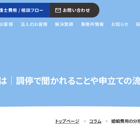
護士費用 / 相談フロー
お問い合わせ
お客様
法人のお客様
解決実績
事務所情報
お知らせ
は｜調停で聞かれることや申立ての
トップページ
コラム
婚姻費用の分