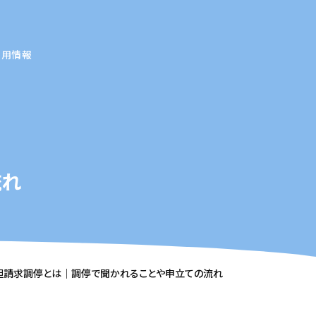
採用情報
流れ
担請求調停とは｜調停で聞かれることや申立ての流れ