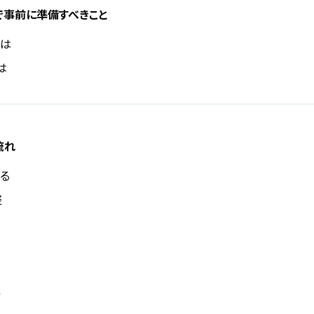
事前に準備すべきこと
とは
は
流れ
る
整
行